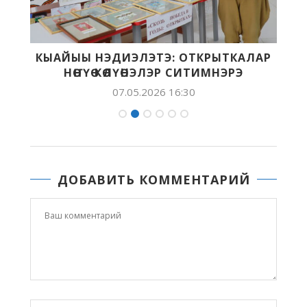
:
КЫАЙЫЫ НЭДИЭЛЭТЭ: ОТКРЫТКАЛАР
НӨҤҮӨ КӨЛҮӨНЭЛЭР СИТИМНЭРЭ
07.05.2026 16:30
ДОБАВИТЬ КОММЕНТАРИЙ