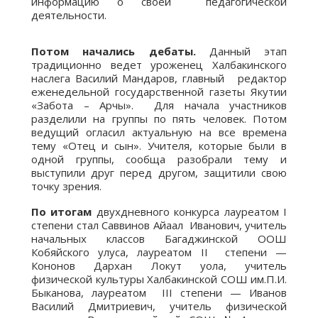
информацию о своей педагогической
деятельности.
Потом начались дебаты.
Данный этап
традиционно ведет уроженец Халбакинского
наслега Василий Мандаров, главный редактор
еженедельной государственной газеты Якутии
«Забота – Арчы». Для начала участников
разделили на группы по пять человек. Потом
ведущий огласил актуальную на все времена
тему «Отец и сын». Учителя, которые были в
одной группы, сообща разобрали тему и
выступили друг перед другом, защитили свою
точку зрения.
По итогам
двухдневного конкурса лауреатом I
степени стал Саввинов Айаал Иванович, учитель
начальных классов Багаджинской ООШ
Кобяйского улуса, лауреатом II степени —
Кононов Дархан Локут уола, учитель
физической культуры Халбакинской СОШ им.П.И.
Быканова, лауреатом III степени — Иванов
Василий Дмитриевич, учитель физической