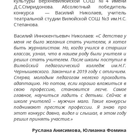
культуры Верхневилюйской СОШ №4 имени
Д.С.Спиридонова. Абсолютный победитель
конкурса — Василий Николаев, учитель
театральной студии Вилюйской СОШ №3 им.Н.С.
Степанова.
Василий Иннокентьевич Николаев: «
С детства у
меня не было желания стать учителем, я хотел
быть журналистом. Но, когда учился в старших
классах, узнал, что в нашем роду были учителя и
решил стать учителем. После школы поступил в
Вилюйский педагогический колледж им.Н.Г.
Чернышевского. Закончил в 2019 году с отличием.
Сперва, молодым педагогам нелегко проходить
адаптацию. Но потом, если хорошо вложиться в
свою профессию, становится легче. Самое
главное, научиться ладить с детьми. Сейчас в
школе учителей – мужчин мало. Такие конкурсы
поднимают престиж профессии. Я знаю про
этот конкурс давно, видел и слышал, в этом году
решил принять участие.»
Руслана Анисимова, Юлианна Фомина