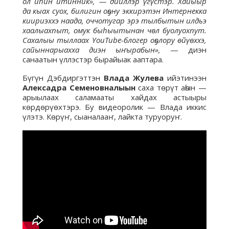
ол иһин итинник», — дииллэр үгүстэр. Хайыыр
да кыах суох, билигин оҕону эккирэтэн Интернекка
киириэххэ наада, оччотугар эрэ тылбытын илдьэ
хаалыахпыт, омук быһыытынан чөл буолуохпут.
Сахалыы тыллаах YouTube-блогер оҕолору өйүөххэ,
сайыннарыахха диэн ыҥырабын»,
— диэн
санаатын үллэстэр бырайыак ааптара.
Бүгүн Дэбдиргэттэн
Влада Жулева
ийэтинээн
Алексадра Семеновналыын
саха төрүт аһын —
арыылаах саламааты хайдах астыыры
көрдөрүөхтэрэ. Бу видеоролик — Влада иккис
үлэтэ. Көрүҥ, сыаналааҥ, лайкта туруоруҥ.