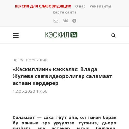
ВЕРСИЯ ДЛЯ СЛАБОВИДЯЩИХ
О нас
Реквизиты
Карта сайта
НОВОСТИ/СОНУННАР
«Кэскиллиин» кэккэлэс: Влада
Жулева саҥа видеоролигар саламаат
астаан көрдөрөр
12.05.2020 17:56
Саламаат — саха төрүт аһа, ол гынан баран
бу ханнык эрэ үөрүүлээх түгэҥҥэ, дьоро
киэһэҕэ эрэ астанар ытык бүлүүдэ.