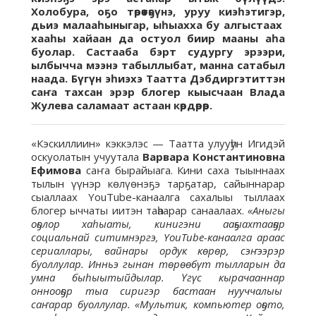
Холобура, оҕо төрөөтөҕүнэ, уруу киэһэтигэр,
дьиэ малааһыныгар, ыһыахха бу алгыстаах
хааһы хайаан да остуол биир мааны аһа
буолар. Састааба бэрт судургу эрээри,
ылбычча мээнэ табыллыбат, манна сатабыл
наада. Бүгүн эһиэхэ Таатта Дэбдиргэтиттэн
саҥа тахсан эрэр блогер кыысчаан Влада
Жулева саламаат астаан көрдөрөр.
«Кэскиллиин» кэккэлэс — Таатта улууһун Игидэй
оскуолатын учуутала
Варвара Константиновна
Ефимова
саҥа бырайыага. Кини саха тыыннаах
тылын үүнэр көлүөнэҕэ тарҕатар, сайыннарар
сыаллаах YouTube-канаалга сахалыы тыллаах
блогер ыччаты иитэн таһаарар санаалаах.
«Аныгы
оҕолор хаһыаты, кинигэни ааҕыахтааҕар
социальнай ситимнэргэ, YouTube-канаалга араас
сериаллары, вайнары ордук көрөр, сэҥээрэр
буоллулар. Инньэ гынан төрөөбүт тылларын да
умна быһыытыйдылар. Үгүс кырачааннар
оннооҕор тыа сиригэр бастаан нууччалыы
саҥарар буоллулар. «Мультик, компьютер оҕото,