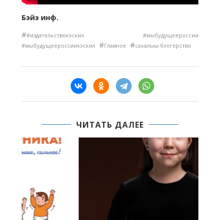
Бэйэ инф.
#
#издательствокэскил #мыбудущеероссии
#
#
#мыбудущеероссиикэскил
Главное
сахалыы блогерство
ЧИТАТЬ ДАЛЕЕ