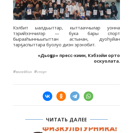
Кэлбит ыалдьыттар, кыттааччылар уонна
тэрийээччилэр — бука бары спорт
бырааһынньыгыттан астынан, дуоһуйан
тарҕаспыттара буолуо диэн эрэнэбит.
«Дьоҕур» пресс-киин, Кэбээйи орто
оскуолата.
#
#
волейбол
спорт
ЧИТАТЬ ДАЛЕЕ