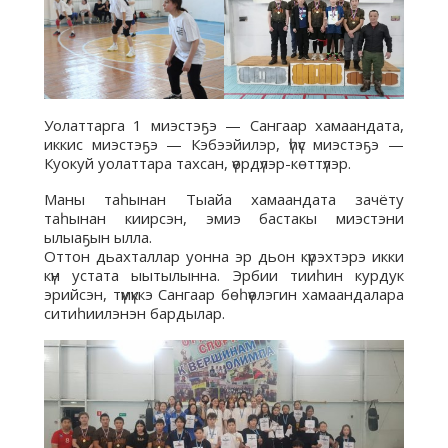
Уолаттарга 1 миэстэҕэ — Сангаар хамаандата,
иккис миэстэҕэ — Кэбээйилэр, үһүс миэстэҕэ —
Куокуй уолаттара тахсан, үөрдүлэр-көттүлэр.
Маны таһынан Тыайа хамаандата зачёту
таһынан киирсэн, эмиэ бастакы миэстэни
ылыаҕын ылла.
Оттон дьахталлар уонна эр дьон күрэхтэрэ икки
күн устата ыытылынна. Эрбии тииһин курдук
эрийсэн, түмүккэ Сангаар бөһүөлэгин хамаандалара
ситиһиилэнэн бардылар.