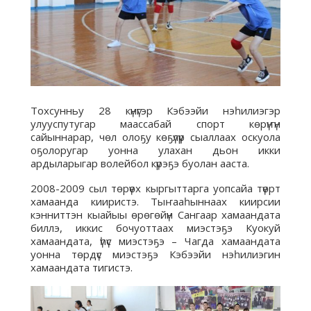
Тохсунньу 28 күнүгэр Кэбээйи нэһилиэгэр
улууспутугар маассабай спорт көрүҥүн
сайыннарар, чөл олоҕу көҕүлүүр сыаллаах оскуола
оҕолоругар уонна улахан дьон икки
ардыларыгар волейбол күрэҕэ буолан ааста.
2008-2009 сыл төрүөх кыргыттарга уопсайа түөрт
хамаанда кииристэ. Тыҥааһыннаах киирсии
кэнниттэн кыайыы өрөгөйүн Сангаар хамаандата
биллэ, иккис бочуоттаах миэстэҕэ Куокуй
хамаандата, үһүс миэстэҕэ – Чагда хамаандата
уонна төрдүс миэстэҕэ Кэбээйи нэһилиэгин
хамаандата тигистэ.