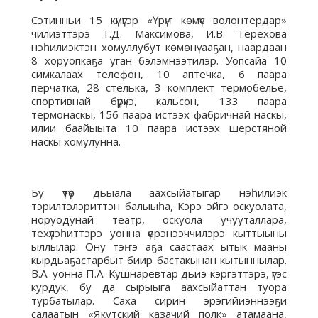
Сэтинньи 15 күнүгэр «Үрүҥ көмүс волонтердар»
чилиэттэрэ Т.Д. Максимова, И.В. Терехова
нэһилиэктэн хомуллубут көмөнү ааҕан, наардаан
8 хоруопкаҕа уган бэлэмнээтилэр. Уопсайа 10
симкалаах телефон, 10 аптечка, 6 паара
перчатка, 28 стелька, 3 комплект термобелье,
спортивнай бүрүүкэ, кальсон, 133 паара
термонаскы, 156 паара истээх фабричнай наскы,
илии баайыыта 10 паара истээх шерстяной
наскы хомулунна.
Бу үтүө дьыала аахсыйатыгар нэһилиэк
тэрилтэлэриттэн балыыһа, Кэрэ эйгэ оскуолата,
норуодунай театр, оскуола учууталлара,
техүлэһиттэрэ уонна үөрэнээччилэрэ кыттыыны
ыллылар. Ону тэҥэ аҕа саастаах ытык мааны
кырдьаҕастарбыт биир бастакынан кытыннылар.
В.А. уонна П.А. Кушнаревтар дьиэ кэргэттэрэ, үгэс
курдук, бу да сырыыга аахсыйаттан туора
турбатылар. Саха сирин эрэгийиэннээҕи
салаатын «Якутский казачий полк» атамаана,