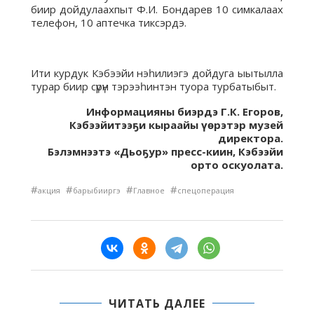
биир дойдулаахпыт Ф.И. Бондарев 10 симкалаах
телефон, 10 аптечка тиксэрдэ.
Ити курдук Кэбээйи нэһилиэгэ дойдуга ыытылла
турар биир сүрүн тэрээһинтэн туора турбатыбыт.
Информацияны биэрдэ Г.К. Егоров,
Кэбээйитээҕи кыраайы үөрэтэр музей
директора.
Бэлэмнээтэ «Дьоҕур» пресс-киин, Кэбээйи
орто оскуолата.
#
#
#
#
акция
барыбииргэ
Главное
спецоперация
ЧИТАТЬ ДАЛЕЕ