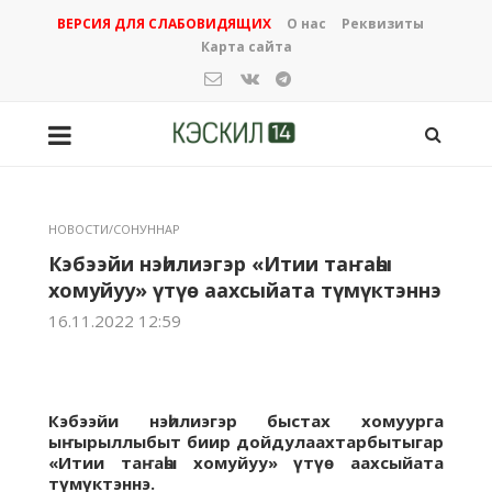
ВЕРСИЯ ДЛЯ СЛАБОВИДЯЩИХ
О нас
Реквизиты
Карта сайта
НОВОСТИ/СОНУННАР
Кэбээйи нэһилиэгэр «Итии таҥаһы
хомуйуу» үтүө аахсыйата түмүктэннэ
16.11.2022 12:59
Кэбээйи нэһилиэгэр быстах хомуурга
ыҥырыллыбыт биир дойдулаахтарбытыгар
«Итии таҥаһы хомуйуу» үтүө аахсыйата
түмүктэннэ.