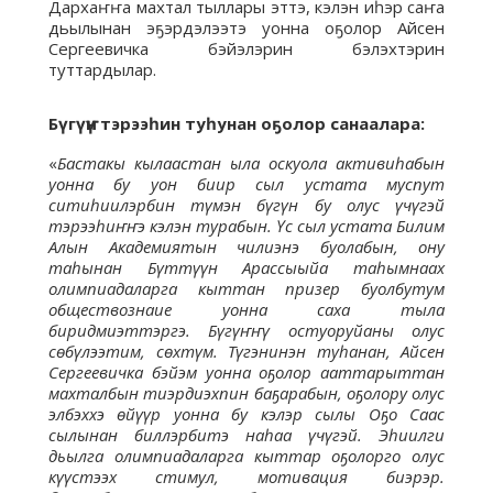
Дархаҥҥа махтал тыллары эттэ, кэлэн иһэр саҥа
дьылынан эҕэрдэлээтэ уонна оҕолор Айсен
Сергеевичка бэйэлэрин бэлэхтэрин
туттардылар.
Бүгүҥҥү тэрээһин туһунан оҕолор санаалара:
«
Бастакы кылаастан ыла оскуола активиһабын
уонна бу уон биир сыл устата муспут
ситиһиилэрбин түмэн бүгүн бу олус үчүгэй
тэрээһиҥҥэ кэлэн турабын. Үс сыл устата Билим
Алын Академиятын чилиэнэ буолабын, ону
таһынан Бүттүүн Арассыыйа таһымнаах
олимпиадаларга кыттан призер буолбутум
обществознаие уонна саха тыла
биридмиэттэргэ. Бүгүҥҥү остуоруйаны олус
сөбүлээтим, сөхтүм. Түгэнинэн туһанан, Айсен
Сергеевичка бэйэм уонна оҕолор ааттарыттан
махталбын тиэрдиэхпин баҕарабын, оҕолору олус
элбэххэ өйүүр уонна бу кэлэр сылы Оҕо Саас
сылынан биллэрбитэ наһаа үчүгэй. Эһиилги
дьылга олимпиадаларга кыттар оҕолорго олус
күүстээх стимул, мотивация биэрэр.