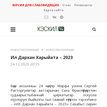
ВЕРСИЯ ДЛЯ СЛАБОВИДЯЩИХ
О нас
Реквизиты
Карта сайта
НОВОСТИ/СОНУННАР
НОВОСТИ/СОНУННАР
Ил Дархан Харыйата – 2023
24.12.2023 20:55
Бүгүн ахсынньы 24 күнүгэр Марфа уонна Сергей
Расторгуевтар ааттарынан Саха Өрөспүүбүлүкэтин
судаарыстыбаннай циркатыгар оскуола
оҕолорун быйылгы сыл саамай күүтүүлээх тэрээһинэ
– «Ил Дархан Харыйата – 2023» Сахабыт сирин