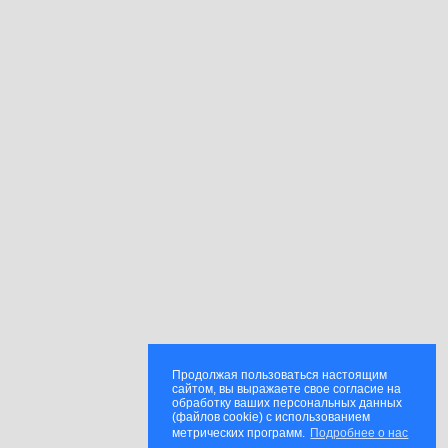
Продолжая пользоваться настоящим
сайтом, вы выражаете свое согласие на
обработку ваших персональных данных
(файлов cookie) с использованием
метрических программ.
Подробнее о нас