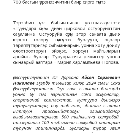
700 бастыҥ үөрэнээччитин биир сиргэ түмтэ.
Тэрээһин үгэс быһыытынан уоттаах-күөстээх
«Туундара күнэ» диэн цирковой остуоруйаттан
саҕаланна. Остуоруйа сүрүн этэр санаата дьиэ
кэргэн толору түмсүүллэх буолуута, оҕолор
төрөппүттэригэр сыһыаннарын, уонна хоту дойду
олохтоохторун эйэҕэс, хорсун майгыларын
арыйыы буолар. Туруорааччы режиссер уонна
сынаарый ааптара – Мария Харлампьева-Попова.
Өрөспүүбүлүкэбит Ил Дархана
Айсен Сергеевич
Николаев
эҕэрдэ тылыгар кэлэр 2024 сылы Саха
Өрөспүүбүлүкэтигэр Оҕо саас сылынан биллэрдэ
уонна бу сыл чэрчитинэн саҥа оскуолалар,
спортивнай комплекстар, култуура дьиэлэрэ
тутуллуохтара, ону таһынан, эһиилги сылтан
Бүттүүн Арассыыйатааҕы олимпиадалар
кыайыылаахтарыгар 500 тыһыынча солкуобай,
призердарга 100 тыһыынча солкуобай ананарын
туһунан иһитиннэрдэ. Буолаары турар Азия