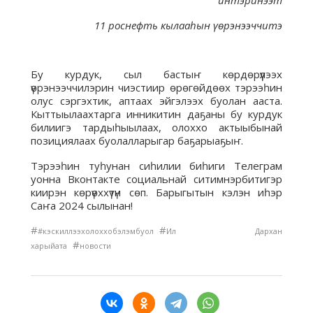
11 роснефть кылааһын үөрэнээччитэ
Бу курдук, сыл бастыҥ көрдөрүүлээх
үөрэнээччилэрин чиэстиир өрөгөйдөөх тэрээһин
олус сэргэхтик, аптаах эйгэлээх буолан ааста.
Кыттыылаахтарга инникитин даҕаны бу курдук
билиигэ тардыһыылаах, олоххо актыыбынай
позициялаах буолалларыгар баҕарыаҕыҥ.
Тэрээһин туһунан сиһилии биһиги Телеграм
уонна Вконтакте социальнай ситимнэрбитигэр
киирэн көрүөххүтүн сөп. Барыгытын кэлэн иһэр
Саҥа 2024 сылынан!
#
#
#кэскиллээхолоххобэлэмбуол
Ил Дархан
#
харыйата
новости