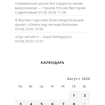
Олекминская школа №4 гордится своим
выпускником — Героем России Виктором
Софроновым
05.08.2026 11:08
В Якутии стартовал благотворительный
проект «Опека над лесным бизоном»
05.08.2026 10:58
«Оҕо иитиитэ – тыын боппуруос»
04.08.2026 15:35
КАЛЕНДАРЬ
Август 2026
Пн
Вт
Ср
Чт
Пт
Сб
Вс
1
2
3
4
5
6
7
8
9