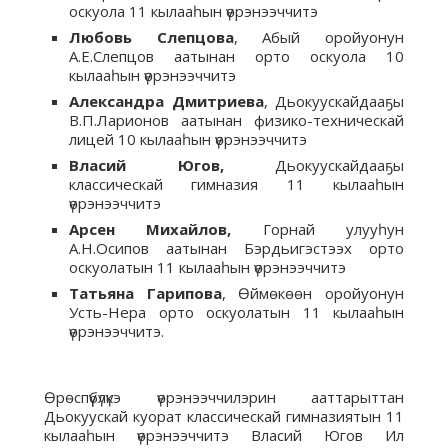
оскуола 11 кылааһын үөрэнээччитэ
Любовь Слепцова
, Абый оройуонун
А.Е.Слепцов аатынан орто оскуола 10
кылааһын үөрэнээччитэ
Александра Дмитриева
, Дьокуускайдааҕы
В.П.Ларионов аатынан физико-техническай
лицей 10 кылааһын үөрэнээччитэ
Власий Югов,
Дьокуускайдааҕы
классическай гимназия 11 кылааһын
үөрэнээччитэ
Арсен Михайлов,
Горнай улууһун
А.Н.Осипов аатынан Бэрдьигэстээх орто
оскуолатын 11 кылааһын үөрэнээччитэ
Татьяна Гарипова
, Өймөкөөн оройуонун
Усть-Нера орто оскуолатын 11 кылааһын
үөрэнээччитэ.
Өрөспүүбүлүкэ үөрэнээччилэрин ааттарыттан
Дьокуускай куорат классическай гимназиятын 11
кылааһын үөрэнээччитэ Власий Югов Ил