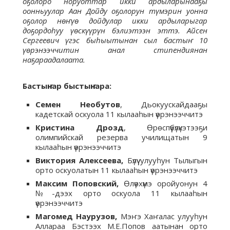
оҕолоро норуоттар икки ардыларынааҕы
оонньуулар Аан Дойду оҕолорун түмэрин уонна
оҕолор нөҥүө дойдулар икки ардыларыгар
доҕордоһуу үөскүүрүн бэлиэтээн эттэ. Айсен
Сергеевич үгэс быһыытынан сыл бастыҥ 10
үөрэнээччитин анал стипендиянан
наҕараадалаата.
Бастыҥнар
быстыҥнара:
Семен Необутов
, Дьокуускайдааҕы
кадетскай оскуола 11 кылааһын үөрэнээччитэ
Кристина Дрозд
, Өрөспүүбүлүкэтээҕи
олимпийскай резерва училищатын 9
кылааһын үөрэнээччитэ
Виктория Алексеева,
Бүлүү улууһун Тылыгын
орто оскуолатын 11 кылааһын үөрэнээччитэ
Максим Поповский,
Өлүөхүмэ оройуонун 4
№-дээх орто оскуола 11 кылааһын
үөрэнээччитэ
Магомед Наурузов,
Мэҥэ Хаҥалас улууһун
Аллараа Бэстээх М.Е.Попов аатынан орто