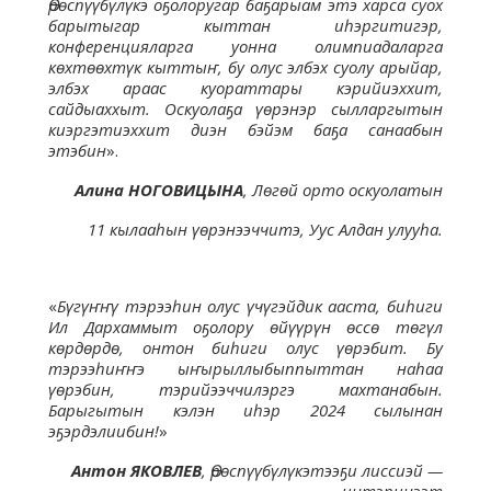
Өрөспүүбүлүкэ оҕолоругар баҕарыам этэ харса суох
барытыгар кыттан иһэргитигэр,
конференцияларга уонна олимпиадаларга
көхтөөхтүк кыттыҥ, бу олус элбэх суолу арыйар,
элбэх араас куораттары кэрийиэххит,
сайдыаххыт. Оскуолаҕа үөрэнэр сылларгытын
киэргэтиэххит диэн бэйэм баҕа санаабын
этэбин
».
Алина НОГОВИЦЫНА
, Лөгөй орто оскуолатын
11 кылааһын үөрэнээччитэ, Уус Алдан улууһа.
«
Бүгүҥҥү тэрээһин олус үчүгэйдик ааста, биһиги
Ил Дархаммыт оҕолору өйүүрүн өссө төгүл
көрдөрдө, онтон биһиги олус үөрэбит. Бу
тэрээһиҥҥэ ыҥырыллыбыппыттан наһаа
үөрэбин, тэрийээччилэргэ махтанабын.
Барыгытын кэлэн иһэр 2024 сылынан
эҕэрдэлиибин!
»
Антон ЯКОВЛЕВ
, Өрөспүүбүлүкэтээҕи лиссиэй —
интэринээт