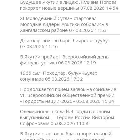
Будущее Якутии в лицах: Лилиана Попова
покоряет новые вершины
07.08.2026 14:54
XI Молодёжный Суглан стартовал:
Молодые лидеры Арктики собрались в
Хангаласском районе
07.08.2026 11:53
Дьиэ кэргэнинэн бары бииргэ оттуубут
07.08.2026 11:46
В Якутии пройдет Всероссийский день
физкультурника
06.08.2026 12:19
1965 сыл. Походтар, булумньулар
сонуннара
05.08.2026 17:32
Продолжается прием заявок на соискание
VII Всероссийской общественной премии
«Гордость нации-2026»
05.08.2026 15:24
Олекминская школа №4 гордится своим
выпускником — Героем России Виктором
Софроновым
05.08.2026 11:08
В Якутии стартовал благотворительный
проект «Опека над лесным бизоном»