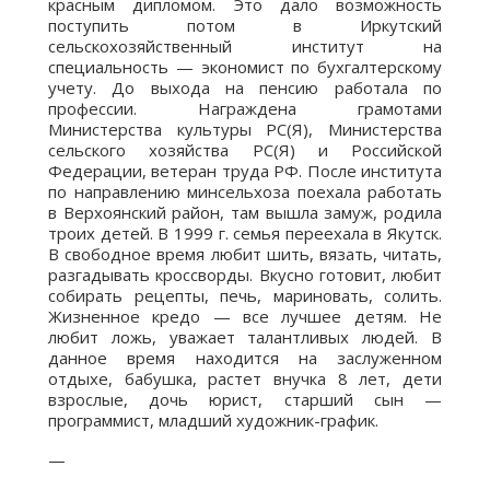
красным дипломом. Это дало возможность
поступить потом в Иркутский
сельскохозяйственный институт на
специальность — экономист по бухгалтерскому
учету. До выхода на пенсию работала по
профессии. Награждена грамотами
Министерства культуры РС(Я), Министерства
сельского хозяйства РС(Я) и Российской
Федерации, ветеран труда РФ. После института
по направлению минсельхоза поехала работать
в Верхоянский район, там вышла замуж, родила
троих детей. В 1999 г. семья переехала в Якутск.
В свободное время любит шить, вязать, читать,
разгадывать кроссворды. Вкусно готовит, любит
собирать рецепты, печь, мариновать, солить.
Жизненное кредо — все лучшее детям. Не
любит ложь, уважает талантливых людей. В
данное время находится на заслуженном
отдыхе, бабушка, растет внучка 8 лет, дети
взрослые, дочь юрист, старший сын —
программист, младший художник-график.
—