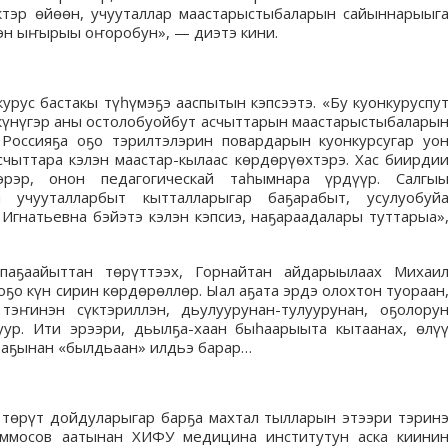
тэр өйөөн, учууталлар маастарыстыбаларын сайыннарыыг
эн ыҥырыы оҥоробун», — диэтэ кини.
рус бастакы түһүмэҕэ ааспытын кэпсээтэ. «Бу куонкуруспу
 күнүгэр аны остолобуойбут асчыттарын маастарыстыбалары
 Россияҕа оҕо тэрилтэлэрин повардарын куонкурсугар уо
счыттара кэлэн маастар-кылаас көрдөрүөхтэрэ. Хас биирди
эрэр, онон педагогическай таһымнара үрдүүр. Салгы
ги учууталларбыт кытталларыгар баҕарабыт, усулуобуй
 Игнатьевна бэйэтэ кэлэн кэпсиэ, наҕараадалары туттарыа»
ппаҕаайыттан төрүттээх, Горнайтан айдарыылаах Михаи
ҕо күн сирин көрдөрөллөр. Ыал аҕата эрдэ олохтон туораан
тэҥинэн сүктэриллэн, дьулуурунан-тулуурунан, оҕолору
уур. Ити эрээри, дьылҕа-хаан быһаарыыта кытаанах, өлү
ыраҕынан «былдьаан» илдьэ барар…
т төрүт дойдуларыгар барҕа махтал тылларын этээри тэрин
 Аммосов аатынан ХИФУ медицина институтун аска киини