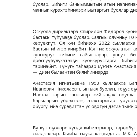
буолар. Биһиги бачыыммытын атын нэһилиэк
маннык күрэхтэһиилэри ыытаргыт буоллар ди
Оскуола дириэктэрэ Спиридон Федоров куонку
бастакы түһүмэҕэ буолар. Салгыы олунньу 10
көрүөхпүт. Ол күн биһиэхэ 2022 сыллаахха
бастыҥ иһигэр киирбит Кэнтик оскуолатын а
куонкурус киһини сайыннарар, уопут би
өрөспүүбүлүкэтээҕи куонкурустарга биһи
тэрийэбит. Түмүгү таһаарар күҥҥэ Анастасия
— диэн былаантан билиһиннэрдэ.
Анастасия Игнатьевна 1953 сыллаахха Ба
Иванович Николаевтыын ыал буолан, тоҕус оҕо
Настаа нарын санныгар «ийэ-аҕа» оруола 
барыларын үөрэхтээн, атахтарыгар туруорт
обургу ийэ сүрэҕиттэн үс оҕотун дэгиэ тыҥ
Бу күн оҕолоро күндү киһилэригэр, төрөөбү
сылдьаллар. Кыыһа наука кандидата, М.К.