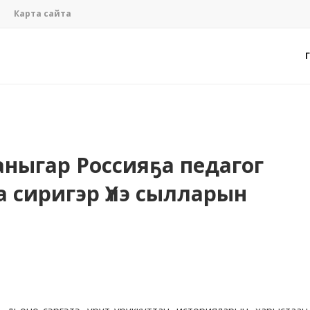
Карта сайта
аныгар Россияҕа педагог
а сиригэр Үлэ сылларын