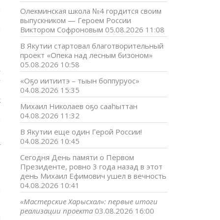
,
н
Олекминская школа №4 гордится своим
р
выпускником — Героем России
н
Виктором Софроновым
05.08.2026 11:08
В Якутии стартовал благотворительный
проект «Опека над лесным бизоном»
05.08.2026 10:58
у
«Оҕо иитиитэ – тыын боппуруос»
у
04.08.2026 15:35
т
к
Михаил Николаев оҕо сааһыттан
т
04.08.2026 11:32
н
В Якутии еще один Герой России!
04.08.2026 10:45
ҥ
Сегодня День памяти о Первом
Президенте, ровно 3 года назад в этот
день Михаил Ефимович ушел в вечность
04.08.2026 10:41
н
а
«Мастерские Харысхал»: первые итоги
.
реализации проекта
03.08.2026 16:00
н