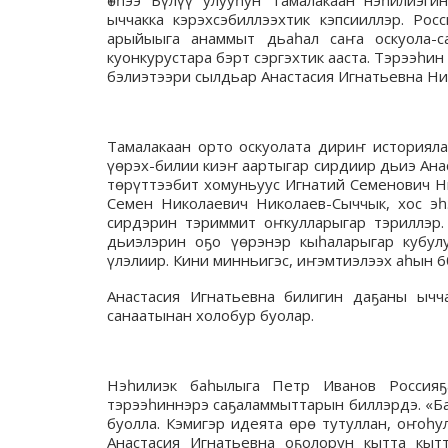
Үөһээ Бүлүү улууһун Тамалакаан нэһилиэгин
ыччакка кэрэхсэбиллээхтик кэпсииллэр. Рос
арыйыыга анаммыт дьаһал саҥа оскуола-са
куонкурустара бэрт сэргэхтик ааста. Тэрээһин
бэлиэтээри сылдьар Анастасия Игнатьевна Ни
Тамалакаан орто оскуолата дириҥ историялаа
үөрэх-билии киэҥ аартыгар сирдиир дьиэ Ана
төрүттээбит хомуньуус Игнатий Семенович Ни
Семен Николаевич Николаев-Сыччык, хос эһ
сирдэрин тэриммит оҥкулларыгар тэриллэр.
дьиэлэрин оҕо үөрэнэр кыһаларыгар кубул
үлэлиир. Кини минньигэс, иҥэмтиэлээх аһын 60
Анастасия Игнатьевна билигин даҕаны ычч
санаатынан холобур буолар.
Нэһилиэк баһылыга Петр Иванов Россияҕа
тэрээһиннэрэ саҕаламмыттарын биллэрдэ. «Б
буолла. Кэмигэр идеята өрө тутуллан, оҥоһул
Анастасия Игнатьевна оҕолорун кытта кыт