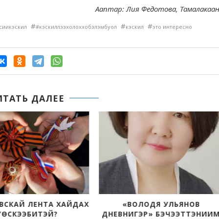
Ааптар: Лия Федотова, Тамалакаа
#
#
#
сиикэскил
#кэскиллээхолоххобэлэмбуол
кэскил
это интересно
ИТАТЬ ДАЛЕЕ
ВСКАЙ ЛЕНТА ХАЙДАХ
«ВОЛОДЯ УЛЬЯНОВ
ҮӨСКЭЭБИТЭЙ?
ДНЕВНИГЭР» БЭЧЭЭТТЭНИИ