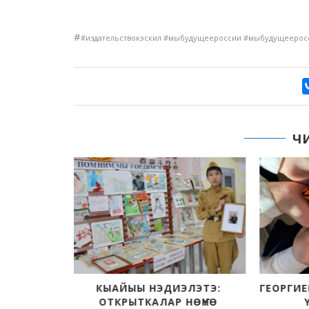
#
#издательствокэскил #мыбудущеероссии #мыбудущеерос
Ч
УБАТ УОТ
НА
:43
КЫАЙЫЫ НЭДИЭЛЭТЭ:
ГЕОРГИЕ
ОТКРЫТКАЛАР НӨҤҮӨ