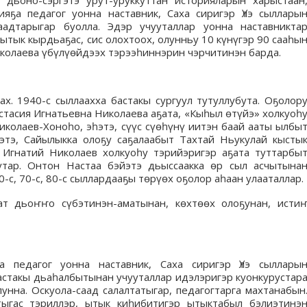
 дьоно-сэргэтэ урут-уруккуттан историяларын харыстаан
сияҕа педагог уонна наставник, Саха сиригэр Үлэ сыллары
адтарыгар буолла. Эдэр учууталлар уонна наставникта
 ытык кырдьаҕас, сис олохтоох, олунньу 10 күнүгэр 90 сааһы
колаева үбүлүөйдээх тэрээһиннэрин чэрчитинэн барда.
х. 1940-с сыллаахха бастакы сургуул тутуллубута. Оҕолор
стасия Игнатьевна Николаева аҕата, «Кыһыл өтүйэ» холкуоһ
колаев-Хоноһо, эһэтэ, сүүс сүөһүнү иитэн баай ааты ылбы
этэ, Сайылыкка олоҕу саҕалаабыт Тахтай Ньукулай кысты
 Игнатий Николаев холкуоһу тэрийэригэр аҕата туттарбы
утар. Онтон Настаа бэйэтэ дьыссаакка өр сыл асчытына
-с, 70-с, 80-с сыллардааҕы төрүөх оҕолор аһаан улааталлар.
ат дьоҥҥо сүбэтинэн-аматынан, көхтөөх олоҕунан, исти
 педагог уонна наставник, Саха сиригэр Үлэ сыллары
астакы дьаһалбытынан учууталлар идэлэригэр куонкурустар
унна. Оскуола-саад салалтатыгар, педагогтарга махтанабын
тыгас тэриллэр, ытык киһибитигэр ытыктабыл бэлиэтинэ