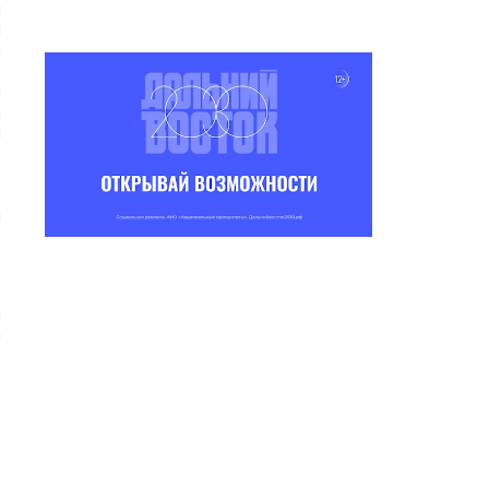
н
н
н
р
н
а
н
.
,
,
н
а
а
»