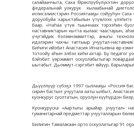
салайааччыта, Саха Өрөспүүбүлүкэтин дору
федеральнай уокурук кылаабынай диетолог
исписэлиистэрин Россиятааҕы сойууһун Саха 
доруобуйа харыстабылын үтүөлээх үлэһитэ 
баар. «Наһаа үтүө тыыннаах тэрээһин буол
наставниктарын кытта кылаас чаастарын, аһа
үчүгэйдик бэлэмнэммиттэр, аныгы технол
идэлэрин чахчы таптыыр учуутал-наставник
Биһиги ийэбит Анастасия Игнатьевна өр кэмҥ
тотоойу аһын элбэх киһи ахтар. Бу педагог у
бэйэбит үөрэммит оскуолабытыгар повардааһ
ыытабыт. Дьоммут-сэргэбит өйүүр, барыларыг
Дьүүллүүр сүбэҕэ 1997 сыллааҕы «Россия бас
сирин бастыҥ учуутала ааты ылбыт, Анастаси
куонкурус суолтатын, оруолун күүһүрдэн биэр
Куонкуруска «Аартыгы арыйар учуутал» на
гуманитарнай предметтар учууталларын бөлө
Билигин Тамалакаан орто оскуолатыгар 91 оҕо 