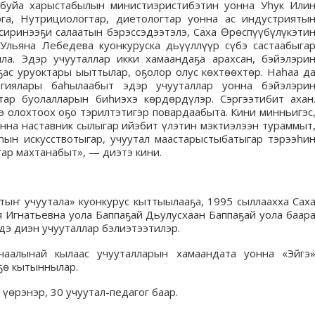
обуйа харыстабылын министиэристибэтин уонна Уһук Или
а, Нутрициологтар, диетологтар уонна ас индустрияты
сиринээҕи салаатын бэрэссэдээтэлэ, Саха Өрөспүүбүлүкэти
Ульяна Лебедева куонкуруска дьүүллүүр сүбэ састаабыга
ла. Эдэр учууталлар икки хамаандаҕа арахсан, бэйэлэри
ҕас уруоктары ыыттылар, оҕолор олус көхтөөхтөр. Наһаа д
огиялары баһылаабыт эдэр учууталлар уонна бэйэлэри
тар буолалларын биһиэхэ көрдөрдүлэр. Сэргээтибит ахан
э олохтоох оҕо тэрилтэтигэр повардаабыта. Кини минньигэс
онна наставник сылыгар ийэбит үлэтин мэктиэлээн тураммыт
ын искусствотыгар, учуутал маастарыстыбатыгар тэрээһи
ар махтанабыт», — диэтэ кини.
тыҥ учуутала» куонкурус кыттыылааҕа, 1995 сыллаахха Сах
я Игнатьевна уола Баппаҕай Дьулусхаан Баппаҕай уола баар
дэ диэн учууталлар бэлиэтээтилэр.
чаалынай кылаас учууталларын хамаандата уонна «Эйгэ
ҕө кытыннылар.
үөрэнэр, 30 учуутал-педагог баар.