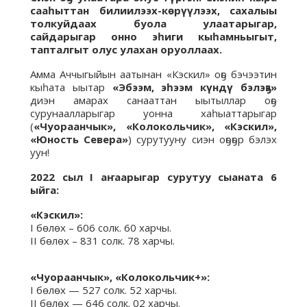
сааһыттан билиилээх-көрүүлээх, сахалыы
толкуйдаах буола улаатарыгар,
сайдарыгар онно эһиги кыһамньыгыт,
тапталгыт олус улахан оруоллаах.
Амма Аччыгыйын аатынан «Кэскил» оҕо бэчээтин
кыһата ыытар
«Эбээм, эһээм күндү бэлэҕэ»
диэн амарах санааттан ыытыллар оҕо
сурунаалларыгар уонна хаһыаттарыгар
(
«Чуораанчык», «Колокольчик», «Кэскил»,
«Юность Севера»
) сурутууну сиэн оҕоҕор бэлэх
уун!
2022 сыл I аҥаарыгар сурутуу сыаната 6
ыйга:
«Кэскил»:
I бөлөх – 606 солк. 60 харчы.
II бөлөх – 831 солк. 78 харчы.
«Чуораанчык», «Колокольчик+»:
I бөлөх — 527 солк. 52 харчы.
II бөлөх — 646 солк. 02 харчы.