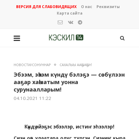
ВЕРСИЯ ДЛЯ СЛАБОВИДЯЩИХ
О нас
Реквизиты
Карта сайта
НОВОСТИ/СОНУННАР
САХАЛЫЫ ААҔЫАҔЫҤ
Эбээм, эһээм күндү бэлэҕэ — сөбүлээн
ааҕар хаһыатым уонна
сурунаалларым!
04.10.2021 11:22
Күндү эйэҕэс эбээлэр, истиҥ эһээлэр!
Сиэн оҕо улаатара олус түргэн. Сиэниҥ кыра