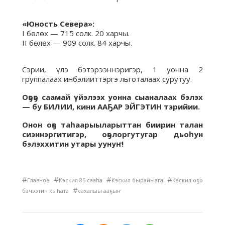
«Юность Севера»:
I бөлөх — 715 солк. 20 харчы.
II бөлөх — 909 солк. 84 харчы.
Сэрии, үлэ бэтэрээннэригэр, 1 уонна 2
группалаах инбэлииттэргэ льготалаах сурутуу.
Оҕоҕо саамай үйэлээх уонна сыаналаах бэлэх
— бу БИЛИИ, кини ААҔАР ЭЙГЭТИН тэрийии.
Онон оҕо таһаарыыларыттан биирин талан
сиэннэргитигэр, оҕолоргутугар дьоһун
бэлэххитин утары уунуҥ!
#
#
#
#
Главное
Кэскил 85 сааһа
Кэскил бырайыага
Кэскил оҕо
#
бэчээтин кыһата
сахалыы ааҕыҥ