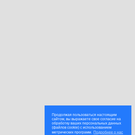
Продолжая пользоваться настоящим
сайтом, вы выражаете свое согласие на
обработку ваших персональных данных
(файлов cookie) с использованием
метрических программ.
Подробнее о нас