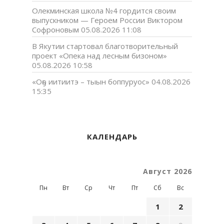
Олекминская школа №4 гордится своим
выпускником — Героем России Виктором
Софроновым
05.08.2026 11:08
В Якутии стартовал благотворительный
проект «Опека над лесным бизоном»
05.08.2026 10:58
«Оҕо иитиитэ – тыын боппуруос»
04.08.2026
15:35
КАЛЕНДАРЬ
Август 2026
Пн
Вт
Ср
Чт
Пт
Сб
Вс
1
2