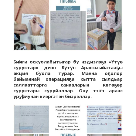
Биһиги оскуолабытыгар бу нэдиэлэҕэ «Үтүө
суруктар» диэн Бүтүн Арассыыйатааҕы
акция буола турар. Манна оҕолор
байыаннай операцияҕа кытта сылдьар
саллааттарга санааларын көтөҕөр
суруктары суруйаллар. Ону тэҥэ араас
уруһуйунан киэргэтэн биэрэллэр.