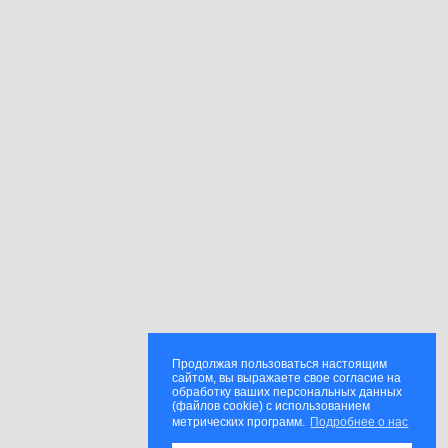
Продолжая пользоваться настоящим
сайтом, вы выражаете свое согласие на
обработку ваших персональных данных
(файлов cookie) с использованием
метрических программ.
Подробнее о нас