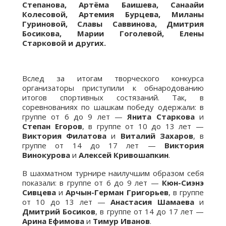
Степанова, Артёма Баишева, Санаайи
Колесовой, Артемия Бурцева, Миланы
Гуриновой, Славы Саввинова, Дмитрия
Босикова, Марии Гоголевой, Елены
Старковой и других.
Вслед за итогам творческого конкурса
организаторы приступили к обнародованию
итогов спортивных состязаний. Так, в
соревнованиях по шашкам победу одержали: в
группе от 6 до 9 лет —
Янита Старкова
и
Степан Егоров
, в группе от 10 до 13 лет —
Виктория Филатова
и
Виталий Захаров
, в
группе от 14 до 17 лет —
Виктория
Винокурова
и
Алексей Кривошапкин
.
В шахматном турнире наилучшим образом себя
показали: в группе от 6 до 9 лет —
Кюн-Сиэнэ
Сивцева
и
Арчын-Герман Григорьев
, в группе
от 10 до 13 лет —
Анастасия Шамаева
и
Дмитрий Босиков
, в группе от 14 до 17 лет —
Арина Ефимова
и
Тимур Иванов
.