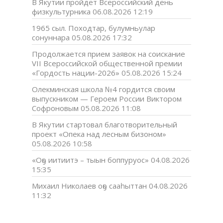
В Якутии пройдет Всероссийский день
физкультурника
06.08.2026 12:19
1965 сыл. Походтар, булумньулар
сонуннара
05.08.2026 17:32
Продолжается прием заявок на соискание
VII Всероссийской общественной премии
«Гордость нации-2026»
05.08.2026 15:24
Олекминская школа №4 гордится своим
выпускником — Героем России Виктором
Софроновым
05.08.2026 11:08
В Якутии стартовал благотворительный
проект «Опека над лесным бизоном»
05.08.2026 10:58
«Оҕо иитиитэ – тыын боппуруос»
04.08.2026
15:35
Михаил Николаев оҕо сааһыттан
04.08.2026
11:32