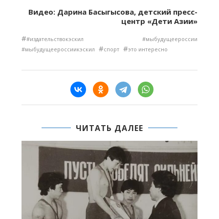
Видео: Дарина Басыгысова, детский пресс-
центр «Дети Азии»
#
#издательствокэскил #мыбудущеероссии
#
#
#мыбудущеероссиикэскил
спорт
это интересно
ЧИТАТЬ ДАЛЕЕ