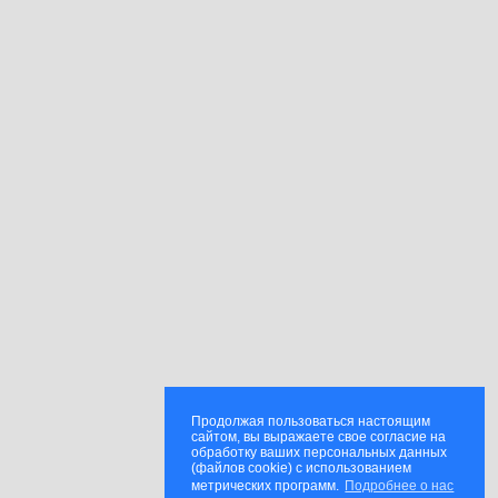
Продолжая пользоваться настоящим
сайтом, вы выражаете свое согласие на
обработку ваших персональных данных
(файлов cookie) с использованием
метрических программ.
Подробнее о нас