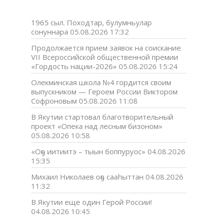
1965 сыл. Походтар, булумньулар
сонуннара
05.08.2026 17:32
Продолжается прием заявок на соискание
VII Всероссийской общественной премии
«Гордость нации-2026»
05.08.2026 15:24
Олекминская школа №4 гордится своим
выпускником — Героем России Виктором
Софроновым
05.08.2026 11:08
В Якутии стартовал благотворительный
проект «Опека над лесным бизоном»
05.08.2026 10:58
«Оҕо иитиитэ – тыын боппуруос»
04.08.2026
15:35
Михаил Николаев оҕо сааһыттан
04.08.2026
11:32
В Якутии еще один Герой России!
04.08.2026 10:45