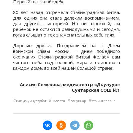
Первый шаг к победе!».
80 лет назад отгремела Сталинградская битва.
Для одних она стала далёким воспоминанием,
для других – историей. Но ни взрослый, ни
ребенок не остаются равнодушными и сегодня,
когда слышат о тех знаменательных событиях.
Дорогие друзья! Поздравляем вас с Днем
воинской славы России – днем победного
окончания Сталинградской битвы! Желаем вам
чистого неба над головой, мира и единства в
каждом доме, во всей нашей большой стране!
Анисия Семенова, медиацентр «Дьулуур»
Сунтарская СОШ №1
#
#
#
#
ким да умнуллубат
новости
сонуннар
это интересно