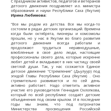
С праздником активистов, педагогов и ветеранов
детского движения поздравляет и.о. министра
образования и науки Республики Саха (Якутия)
Ирина Любимова:
“Все мы родом из детства. Все мы когда-то
состояли в рядах детских организаций. Времена
когда были октябрята, пионеры и комсомолы
прошли, но у нас в Якутии во благо развития
детского движения всегда работали и
продолжают трудиться неравнодушные,
влюблённые в своё дело люди, настоящие
профессионалы своего дела, которые искренне
любят детей и вкладывают в них частицу своей
светлой души. Так, у нас созжается Единое
детское движение “Стремление” (Дьулуур) под
эгидой Главы Республики Саха (Якутия) . Оно
стремительно развивается и по сей день
активно работает. Надо отметить активное
участие его руководителя Геннадия Охлопкова,
который по всей республике создаёт детские
объединения под своим крылом. И в последние
годы мы знаем, что под патронатом
Министерства просвещения Российской