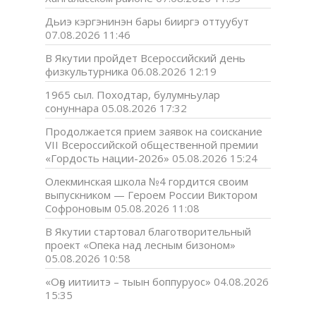
Дьиэ кэргэнинэн бары бииргэ оттуубут
07.08.2026 11:46
В Якутии пройдет Всероссийский день
физкультурника
06.08.2026 12:19
1965 сыл. Походтар, булумньулар
сонуннара
05.08.2026 17:32
Продолжается прием заявок на соискание
VII Всероссийской общественной премии
«Гордость нации-2026»
05.08.2026 15:24
Олекминская школа №4 гордится своим
выпускником — Героем России Виктором
Софроновым
05.08.2026 11:08
В Якутии стартовал благотворительный
проект «Опека над лесным бизоном»
05.08.2026 10:58
«Оҕо иитиитэ – тыын боппуруос»
04.08.2026
15:35