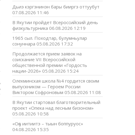
Дьиэ кэргэнинэн бары бииргэ оттуубут
07.08.2026 11:46
.
м
В Якутии пройдет Всероссийский день
е
физкультурника
06.08.2026 12:19
а
1965 сыл. Походтар, булумньулар
сонуннара
05.08.2026 17:32
е
Продолжается прием заявок на
соискание VII Всероссийской
общественной премии «Гордость
.
нации-2026»
05.08.2026 15:24
я
,
Олекминская школа №4 гордится своим
о
выпускником — Героем России
о
Виктором Софроновым
05.08.2026 11:08
я
В Якутии стартовал благотворительный
проект «Опека над лесным бизоном»
й
05.08.2026 10:58
В
«Оҕо иитиитэ – тыын боппуруос»
е
04.08.2026 15:35