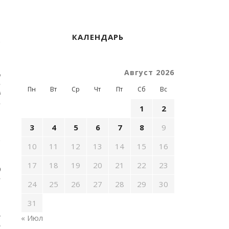
а
в
ь
КАЛЕНДАРЬ
е
Август 2026
о
т
Пн
Вт
Ср
Чт
Пт
Сб
Вс
ё
т
1
2
3
4
5
6
7
8
9
ь
и
10
11
12
13
14
15
16
17
18
19
20
21
22
23
д
я
24
25
26
27
28
29
30
31
в
« Июл
О