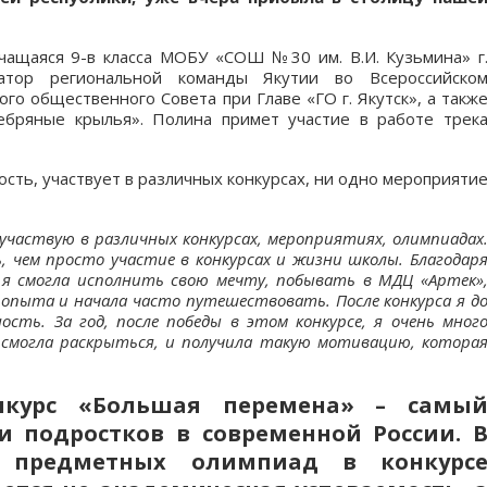
ащаяся 9-в класса МОБУ «СОШ №30 им. В.И. Кузьмина» г
натор региональной команды Якутии во Всероссийско
го общественного Совета при Главе «ГО г. Якутск», а такж
ебряные крылья». Полина примет участие в работе трек
сть, участвует в различных конкурсах, ни одно мероприяти
участвую в различных конкурсах, мероприятиях, олимпиадах
ь, чем просто участие в конкурсах и жизни школы. Благодар
, я смогла исполнить свою мечту, побывать в МДЦ «Артек»
ь опыта и начала часто путешествовать. После конкурса я д
сть. За год, после победы в этом конкурсе, я очень мног
 я смогла раскрыться, и получила такую мотивацию, котора
онкурс «Большая перемена» – самы
и подростков в современной России
.
 предметных олимпиад в конкурс