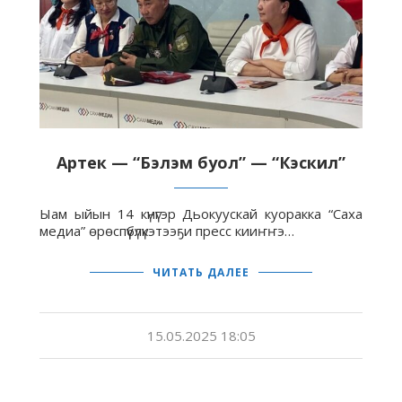
Артек — “Бэлэм буол” — “Кэскил”
Ыам ыйын 14 күнүгэр Дьокуускай куоракка “Саха
медиа” өрөспүүбүлүкэтээҕи пресс кииҥҥэ…
ЧИТАТЬ ДАЛЕЕ
15.05.2025 18:05