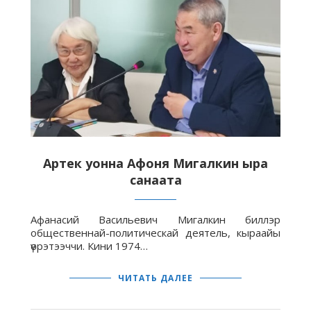
Артек уонна Афоня Мигалкин ыра
санаата
Афанасий Васильевич Мигалкин биллэр
общественнай-политическай деятель, кыраайы
үөрэтээччи. Кини 1974…
ЧИТАТЬ ДАЛЕЕ