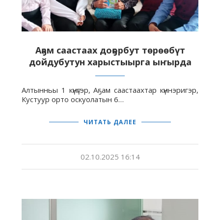
Аҕам саастаах доҕорбут төрөөбүт
дойдубутун харыстыырга ыҥырда
Алтынньы 1 күнүгэр, Аҕам саастаахтар күннэригэр,
Кустуур орто оскуолатын 6…
ЧИТАТЬ ДАЛЕЕ
02.10.2025 16:14