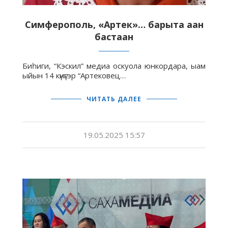
Симферополь, «Артек»… барыта аан
бастаан
Биһиги, “Кэскил” медиа оскуола юнкордара, ыам
ыйын 14 күнүгэр “Артековец…
ЧИТАТЬ ДАЛЕЕ
19.05.2025 15:57