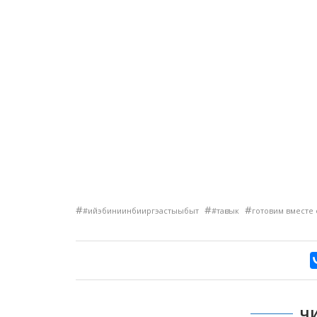
#
#
#
#ийэбиниинбииргэастыыбыт
#таҥсык
готовим вместе
Ч