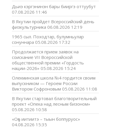
Дьиэ кэргэнинэн бары бииргэ оттуубут
07.08.2026 11:46
В Якутии пройдет Всероссийский день
физкультурника
06.08.2026 12:19
1965 сыл. Походтар, булумньулар
сонуннара
05.08.2026 17:32
Продолжается прием заявок на
соискание VII Всероссийской
общественной премии «Гордость
нации-2026»
05.08.2026 15:24
Олекминская школа №4 гордится своим
выпускником — Героем России
Виктором Софроновым
05.08.2026 11:08
В Якутии стартовал благотворительный
проект «Опека над лесным бизоном»
05.08.2026 10:58
«Оҕо иитиитэ – тыын боппуруос»
04.08.2026 15:35