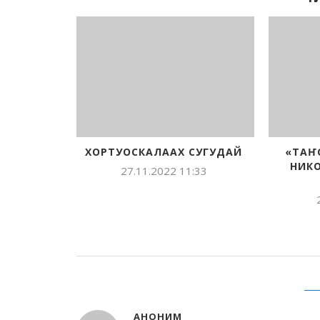
НИЙ СТОЛ
ХОРТУОСКАЛААХ СУГУДАЙ
«ТАҤ
НИКО
:34
27.11.2022 11:33
АНОНИМ