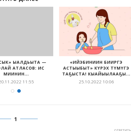
СЫК» ЫАЛДЬЫТА —
«ИЙЭБИНИИН БИИРГЭ
ЛАЙ АТЛАСОВ: ИС
АСТЫЫБЫТ» КҮРЭХ ТҮМҮГЭ
МИИНИН...
ТАҔЫСТА! КЫАЙЫЫЛААҔЫ...
20.11.2022 11:55
25.10.2022 10:06
1
ОТВЕТИТЬ