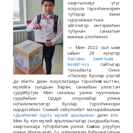
хаартыскаҕа үгүс
оскуола тэрээһиннэрин
түһэрэр. Кини
суруналыыстыка
эйгэтигэр интэриэһин
туһунан санаатын
маннык үллэһиннэ:
— Мин 2022 сыл ыам
ыйын 26 күнүгэр
бастакы заметкам
keskil14.ru
сайтыгар
тахсыбыта. Онно
«Пионер буолар үчүгэй
да эбит!» диэн оскуолатааҕы тэрээһиҥҥэ кыттан,
музейга сылдьан баран, санаабын үллэстэн
суруйбутум. Мин сахалыы уонна нууччалыы
суруйабын. Ордук оскуолабар уонна
нэһилиэкпитигэр буолар тэрээһиннэри
сырдатабын. Саамай сөбүлээбит матырыйаалым
«Дьөһөгөй оҕото музей арылынна»
диэн этэ.
Мин бу күн музей арыллыытыгар сылдьыбытым,
хаартыскаҕа түһэрбитим уонна Хаҥалас улууһун
уонна Малдьаҕар 2-с нэһилиэгин баһылыктарын