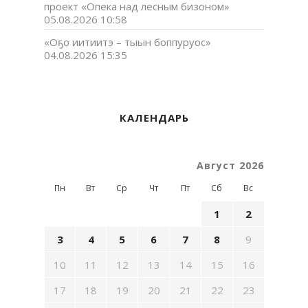
проект «Опека над лесным бизоном»
05.08.2026 10:58
«Оҕо иитиитэ – тыын боппуруос»
04.08.2026 15:35
КАЛЕНДАРЬ
Август 2026
Пн
Вт
Ср
Чт
Пт
Сб
Вс
1
2
3
4
5
6
7
8
9
10
11
12
13
14
15
16
17
18
19
20
21
22
23