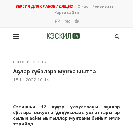
ВЕРСИЯ ДЛЯ СЛАБОВИДЯЩИХ
О нас
Реквизиты
Карта сайта
НОВОСТИ/СОНУННАР
Аҕалар сүбэлэрэ муҥха ыытта
15.11.2022 10:44
Сэтинньи 12 күнүгэр улуустааҕы аҕалар
сүбэлэрэ оскуола үрдүкү кылаас уолаттарыгар
сылын аайы ыытыллар муҥханы быйыл эмиэ
тэрийдэ.