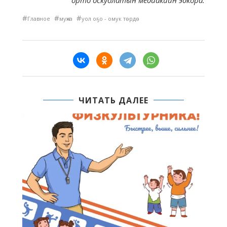
орто оскуолатын медиакиин эдкора.
#
#
#
Главное
муҥха
уол оҕо - омук төрдө
ЧИТАТЬ ДАЛЕЕ
В