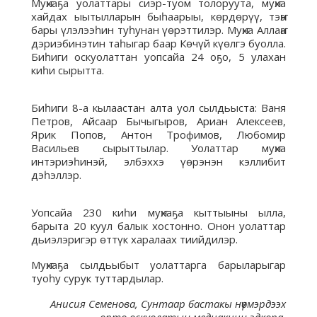
Муҥхаҕа уолаттары сиэр-туом толоруута, муҥха
хайдах ыытылларын быһаарыы, көрдөрүү, тэҥҥэ
бары үлэлээһин туһунан үөрэттилэр. Муҥха Аллаҥа
дэриэбинэтин таһыгар баар Көчүй күөлгэ буолла.
Биһиги оскуолаттан уопсайа 24 оҕо, 5 улахан
киһи сырытта.
Биһиги 8-а кылаастан алта уол сылдьыста: Ваня
Петров, Айсаар Бычыгыров, Ариан Алексеев,
Ярик Попов, Антон Трофимов, Любомир
Васильев сырыттылар. Уолаттар муҥха
интэриэһинэй, элбэххэ үөрэнэн кэллибит
дэһэллэр.
Уопсайа 230 киһи муҥхаҕа кыттыыны ылла,
барыта 20 куул балык хостонно. Онон уолаттар
дьиэлэригэр өттүк харалаах тиийдилэр.
Муҥхаҕа сылдьыбыт уолаттарга барыларыгар
туоһу сурук туттардылар.
Анисия Семенова, Сунтаар бастакы нүөмэрдээх