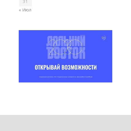
31
« Июл