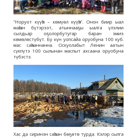
“Норуот күүһэ – көмүөл күүһэ”. Онон биир ыал
маһын бүтэрээт, атыннааҕы ыалга үлэлии
сылдьар оҕолорбутугар баран эмиэ
көмөлөстүбүт. Бу күн уопсайа оруобуна 100 куб.
мас саһааннанна. Оскуолабыт Ленин аатын
сүкпүтэ 100 сылынан маспыт ахсаана оруобуна
түбэстэ.
Хас да сиринэн саһаан бөҕөтө турда. Кэлэр сылга