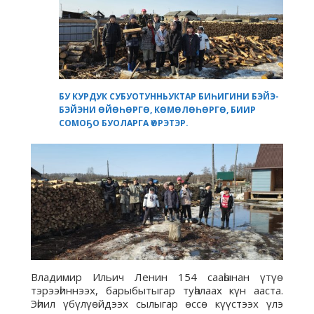
БУ КУРДУК СУБУОТУННЬУКТАР БИҺИГИНИ БЭЙЭ-
БЭЙЭНИ ӨЙӨҺӨРГӨ, КӨМӨЛӨҺӨРГӨ, БИИР
СОМОҔО БУОЛАРГА ҮӨРЭТЭР.
Владимир Ильич Ленин 154 сааһынан үтүө
тэрээһиннээх, барыбытыгар туһалаах күн ааста.
Эһиил үбүлүөйдээх сылыгар өссө күүстээх үлэ