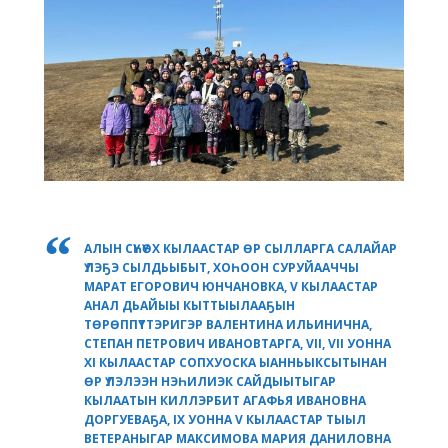
АЛЫН СҮҺҮӨХ КЫЛААСТАР ӨР СЫЛЛАРГА САЛАЙАР
ҮЛЭҔЭ СЫЛДЬЫБЫТ, ХОҺООН СУРУЙААЧЧЫ
МАРАТ ЕГОРОВИЧ ЮНЧАНОВКА, V КЫЛААСТАР
АНАЛ ДЬАЙЫЫ КЫТТЫЫЛААҔЫН
ТӨРӨППҮТТЭРИГЭР ВАЛЕНТИНА ИЛЬИНИЧНА,
СТЕПАН ПЕТРОВИЧ ИВАНОВТАРГА, VII, VII УОННА
XI КЫЛААСТАР СОПХУОСКА ЫАННЬЫКСЫТЫНАН
ӨР ҮЛЭЛЭЭН НЭҺИЛИЭК САЙДЫЫТЫГАР
КЫЛААТЫН КИЛЛЭРБИТ АГАФЬЯ ИВАНОВНА
ДОРГУЕВАҔА, IX УОННА V КЫЛААСТАР ТЫЫЛ
ВЕТЕРАНЫГАР МАКСИМОВА МАРИЯ ДАНИЛОВНА