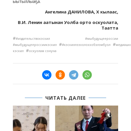
ыытыллыаҕа.
Ангелина ДАНИЛОВА, Х кылаас,
В.И. Ленин аатынан Уолба орто оскуолата,
Таатта
#
#издательствокэскил #мыбудущеероссии
#
#
#мыбудущеероссиикэскил
#кэскиллээхолоххобэлэмбуол
медиашк
#
кэскил
оскуолам сонуна
ЧИТАТЬ ДАЛЕЕ