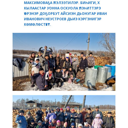
МАКСИМОВАҔА ҮЛЭЛЭЭТИЛЭР. БИҺИГИ, Х
КЫЛААСТАР УОННА ОСКУОЛА ҮЛЭҺИТТЭРЭ
ҮӨРЭНЭР ДОҔОРБУТ АЙСИЭН ДЬОНУГАР ИВАН
ИВАНОВИЧ НЕУСТРОЕВ ДЬИЭ КЭРГЭНИГЭР
КӨМӨЛӨСТҮБҮТ.