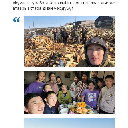
«Куула» түөлбэ дьоно кыһыннарын сылаас дьиэҕэ
атаарыахтара диэн үөрдүбүт.