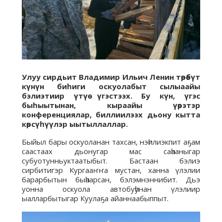
Улуу сирдьит Владимир Ильич Ленин төрөөбүт
күнүн биһиги оскуолабыт сылыаайы
бэлиэтиир үтүө үгэстээх. Бу күн, үгэс
быһыытынан, кыраайы үөрэтэр
конференциялар, биллиилээх дьону кытта
көрсүһүүлэр ыытыллаллар.
Быйыл бары оскуоланан тахсан, нэһилиэкпит аҕам
саастаах дьонугар мас саһааныгар
субуотунньуктаатыбыт. Бастаан бэлиэ
сирбитигэр Кургааҥҥа мустан, ханна үлэлии
барарбытын быһаарсан, бэлэмнэннибит. Дьэ
уонна оскуола автобуһунан үлэлиир
ыалларбытыгар Куулаҕа айаннаабыппыт.