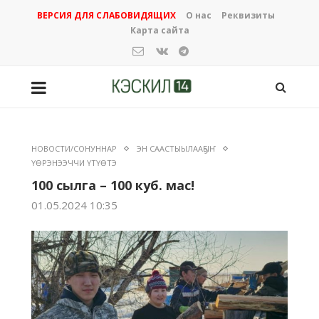
ВЕРСИЯ ДЛЯ СЛАБОВИДЯЩИХ
О нас
Реквизиты
Карта сайта
НОВОСТИ/СОНУННАР
ЭН СААСТЫЫЛААҔЫҤ
ҮӨРЭНЭЭЧЧИ ҮТҮӨТЭ
100 сылга – 100 куб. мас!
01.05.2024 10:35