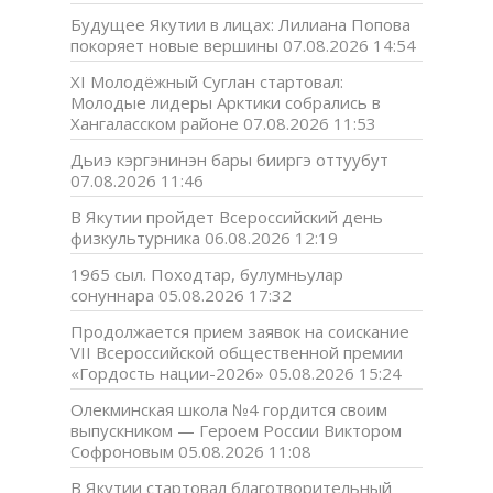
Будущее Якутии в лицах: Лилиана Попова
покоряет новые вершины
07.08.2026 14:54
XI Молодёжный Суглан стартовал:
Молодые лидеры Арктики собрались в
Хангаласском районе
07.08.2026 11:53
Дьиэ кэргэнинэн бары бииргэ оттуубут
07.08.2026 11:46
В Якутии пройдет Всероссийский день
физкультурника
06.08.2026 12:19
1965 сыл. Походтар, булумньулар
сонуннара
05.08.2026 17:32
Продолжается прием заявок на соискание
VII Всероссийской общественной премии
«Гордость нации-2026»
05.08.2026 15:24
Олекминская школа №4 гордится своим
выпускником — Героем России Виктором
Софроновым
05.08.2026 11:08
В Якутии стартовал благотворительный