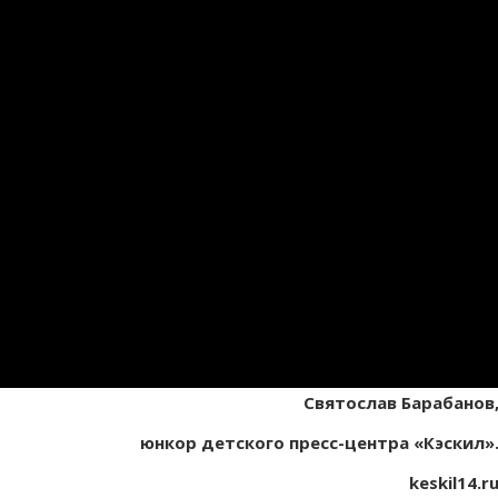
Святослав Барабанов
юнкор детского пресс-центра «Кэскил»
keskil
14.
r