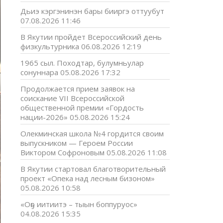
Дьиэ кэргэнинэн бары бииргэ оттуубут
07.08.2026 11:46
В Якутии пройдет Всероссийский день
физкультурника
06.08.2026 12:19
1965 сыл. Походтар, булумньулар
сонуннара
05.08.2026 17:32
Продолжается прием заявок на
соискание VII Всероссийской
общественной премии «Гордость
нации-2026»
05.08.2026 15:24
Олекминская школа №4 гордится своим
выпускником — Героем России
Виктором Софроновым
05.08.2026 11:08
В Якутии стартовал благотворительный
проект «Опека над лесным бизоном»
05.08.2026 10:58
«Оҕо иитиитэ – тыын боппуруос»
04.08.2026 15:35