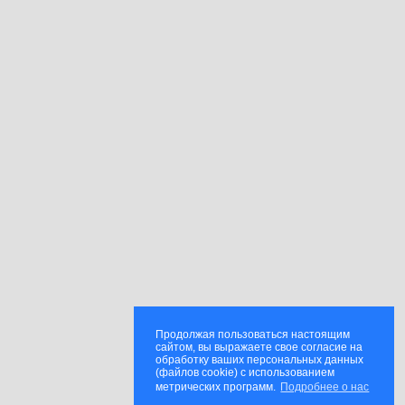
Продолжая пользоваться настоящим
сайтом, вы выражаете свое согласие на
обработку ваших персональных данных
(файлов cookie) с использованием
метрических программ.
Подробнее о нас