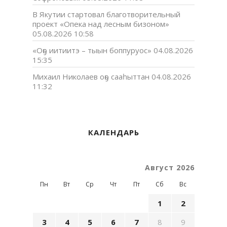
В Якутии стартовал благотворительный
проект «Опека над лесным бизоном»
05.08.2026 10:58
«Оҕо иитиитэ – тыын боппуруос»
04.08.2026
15:35
Михаил Николаев оҕо сааһыттан
04.08.2026
11:32
КАЛЕНДАРЬ
Август 2026
Пн
Вт
Ср
Чт
Пт
Сб
Вс
1
2
3
4
5
6
7
8
9