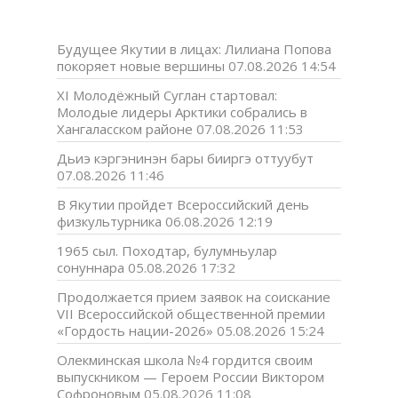
Будущее Якутии в лицах: Лилиана Попова
покоряет новые вершины
07.08.2026 14:54
XI Молодёжный Суглан стартовал:
Молодые лидеры Арктики собрались в
Хангаласском районе
07.08.2026 11:53
Дьиэ кэргэнинэн бары бииргэ оттуубут
07.08.2026 11:46
В Якутии пройдет Всероссийский день
физкультурника
06.08.2026 12:19
1965 сыл. Походтар, булумньулар
сонуннара
05.08.2026 17:32
Продолжается прием заявок на соискание
VII Всероссийской общественной премии
«Гордость нации-2026»
05.08.2026 15:24
Олекминская школа №4 гордится своим
выпускником — Героем России Виктором
Софроновым
05.08.2026 11:08