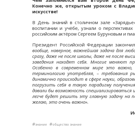
Чем запомнился вам второй день Фед
Конечно же, открытым уроком с Влади
искусстве!
В День знаний в столичном зале «Зарядье
воспитании и учёбе, узнали о перспективах
российским актёром Сергеем Буруновым и пи
Президент Российской Федерации закончил
вообще, наверное, важнейшая задача для люб
сразу, даже не после школы, даже не после выс
заведения находят себя. Многие меняют пр
Особенно в современном мире это важно,
терминологию употребляя, – требования р
динамично происходит в сфере науки, образова
погрузить себя в такую парадигму получени
давали бы возможность специализироваться и
легче будет решить эту главную задачу на п
желаю, это очень важно».
И
#
#
знание
общество знание