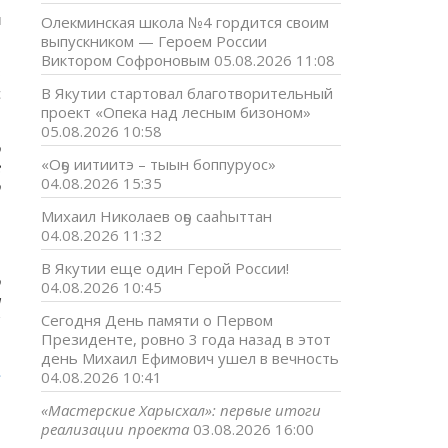
?
и
Олекминская школа №4 гордится своим
выпускником — Героем России
Виктором Софроновым
05.08.2026 11:08
о
с
В Якутии стартовал благотворительный
проект «Опека над лесным бизоном»
05.08.2026 10:58
о
«Оҕо иитиитэ – тыын боппуруос»
е
04.08.2026 15:35
о
.
Михаил Николаев оҕо сааһыттан
ю
04.08.2026 11:32
,
,
В Якутии еще один Герой России!
о
04.08.2026 10:45
а
и
Сегодня День памяти о Первом
Президенте, ровно 3 года назад в этот
день Михаил Ефимович ушел в вечность
»
04.08.2026 10:41
«Мастерские Харысхал»: первые итоги
реализации проекта
03.08.2026 16:00