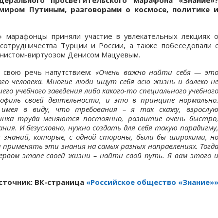
ерального просветительского марафона «Знание»
миром Путиным, разговорами о космосе, политике 
» марафонцы приняли участие в увлекательных лекциях 
 сотрудничества Турции и России, а также побеседовали 
анистом-виртуозом Денисом Мацуевым.
 свою речь напутствием:
«Очень важно найти себя — эт
ого человека. Многие люди ищут себя всю жизнь и далеко н
шего учебного заведения либо какого-то специального учебног
офиль своей деятельности, и это в принципе нормально
 имея в виду, что требования – я так скажу, взрослу
ынка труда меняются постоянно, развитие очень быстро
ния. И безусловно, нужно создать для себя такую парадигму
я знаний, которые, с одной стороны, были бы широкими, н
 применять эти знания на самых разных направлениях. Тогд
ервом этапе своей жизни – найти свой путь. Я вам этого 
сточник: ВК-страница
«Российское общество «Знание»