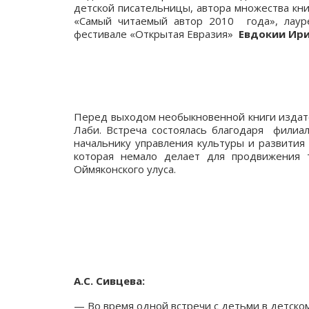
детской писательницы, автора множества книг
«Самый читаемый автор 2010 года», лау
фестивале «Открытая Евразия»
Евдокии Ири
Перед выходом необыкновенной книги издате
Лаби. Встреча состоялась благодаря филиа
начальнику управления культуры и развития
которая немало делает для продвижения 
Оймяконского улуса.
А.С. Сивцева:
— Во время одной встречи с детьми в детском