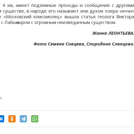
у 4 км, имеет подземные проходы и сообщения с другим
м существе, в народе его называют или духом озера «иччи
е «Московский комсомолец» вышла статья геолога Виктор
м с Лабыҥкыром с огромным неизведанным существом.
Жанна ЛЕОНТЬЕВА
Фото Семена Сивцева, Спиридона Слепцова
ги