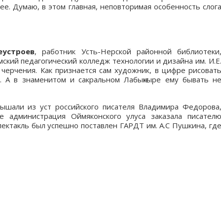
е. Думаю, в этом главная, неповторимая особенность слог
еустроев
, работник Усть-Нерской районной библиотеки
ский педагогический колледж технологии и дизайна им. И.Е
 черчения. Как признается сам художник, в цифре рисоват
. А в знаменитом и сакральном Лабыҥкыре ему бывать н
лышали из уст российского писателя Владимира Федорова
е администрация Оймяконского улуса заказала писател
пектакль был успешно поставлен ГАРДТ им. А.С Пушкина, гд