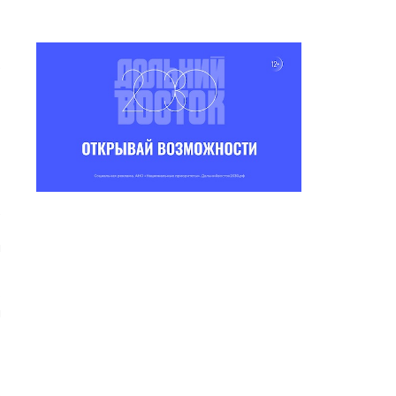
.
е
т
и
о
и
,
т
о