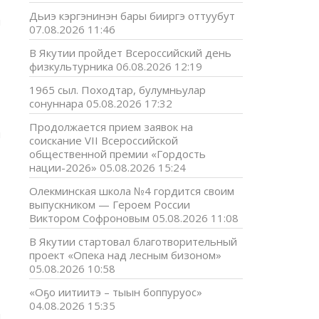
»
Дьиэ кэргэнинэн бары бииргэ оттуубут
м
07.08.2026 11:46
В Якутии пройдет Всероссийский день
физкультурника
06.08.2026 12:19
1965 сыл. Походтар, булумньулар
сонуннара
05.08.2026 17:32
—
Продолжается прием заявок на
и
соискание VII Всероссийской
,
общественной премии «Гордость
—
нации-2026»
05.08.2026 15:24
Олекминская школа №4 гордится своим
выпускником — Героем России
Виктором Софроновым
05.08.2026 11:08
В Якутии стартовал благотворительный
проект «Опека над лесным бизоном»
05.08.2026 10:58
«Оҕо иитиитэ – тыын боппуруос»
04.08.2026 15:35
и