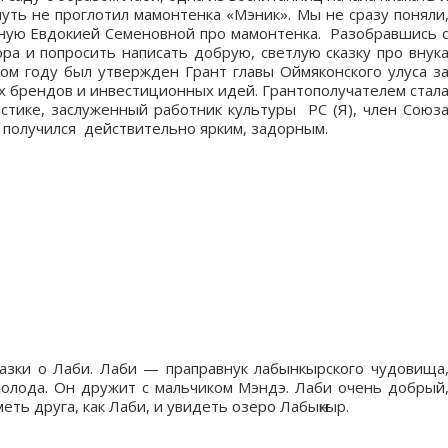
чуть не проглотил мамонтенка «Мэник». Мы не сразу поняли
анную Евдокией Семеновной про мамонтенка. Разобравшись 
ора и попросить написать добрую, светлую сказку про внук
ом году был утвержден Грант главы Оймяконского улуса з
х брендов и инвестиционных идей. Грантополучателем стал
стике, заслуженный работник культуры РС (Я), член Союз
з получился действительно ярким, задорным.
азки о Лаби. Лаби — праправнук лабынкырского чудовища
олода. Он дружит с мальчиком Мэндэ. Лаби очень добрый
меть друга, как Лаби, и увидеть озеро Лабыҥкыр.