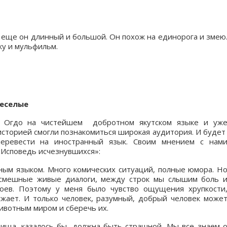
А еще он длинный и большой. Он похож на единорога и змею
ку и мульфильм.
веселые
зе Огдо на чистейшем добротном якутском языке и уж
 историей смогли познакомиться широкая аудитория. И буде
перевести на иностранный язык. Своим мнением с нам
 «Исповедь исчезнувшихся»:
ным языком. Много комических ситуаций, полные юмора. Н
и смешные живые диалоги, между строк мы слышим боль 
оев. Поэтому у меня было чувство ощущения хрупкости
жает. И только человек, разумный, добрый человек може
ивотным миром и сберечь их.
вища, казалось бы, должна быть страшной. Мы все знаем 