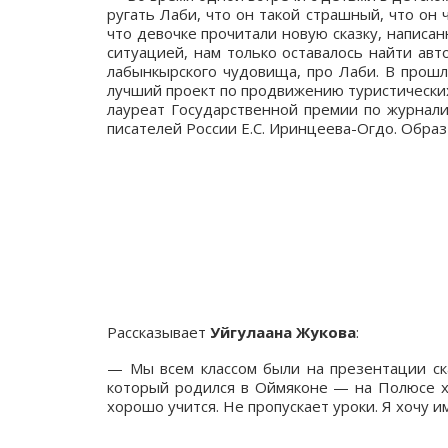
ругать Лаби, что он такой страшный, что он 
что девочке прочитали новую сказку, напис
ситуацией, нам только оставалось найти авт
лабынкырского чудовища, про Лаби. В прошл
лучший проект по продвижению туристически
лауреат Государственной премии по журнали
писателей России Е.С. Иринцеева-Огдо. Обра
Рассказывает
Уйгулаана Жукова
:
— Мы всем классом были на презентации ск
который родился в Оймяконе — на Полюсе х
хорошо учится. Не пропускает уроки. Я хочу и