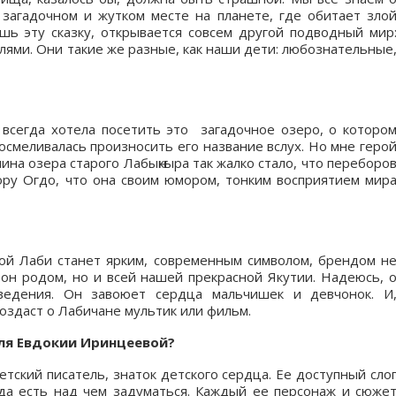
загадочном и жутком месте на планете, где обитает зло
шь эту сказку, открывается совсем другой подводный мир
лями. Они такие же разные, как наши дети: любознательные
Я всегда хотела посетить это загадочное озеро, о которо
осмеливалась произносить его название вслух. Но мне геро
ина озера старого Лабыҥкыра так жалко стало, что переборо
тору Огдо, что она своим юмором, тонким восприятием мир
ой Лаби станет ярким, современным символом, брендом н
н родом, но и всей нашей прекрасной Якутии. Надеюсь, 
ведения. Он завоюет сердца мальчишек и девчонок. И
создаст о Лабичане мультик или фильм.
еля Евдокии Иринцеевой?
ский писатель, знаток детского сердца. Ее доступный сло
гда есть над чем задуматься. Каждый ее персонаж и сюже