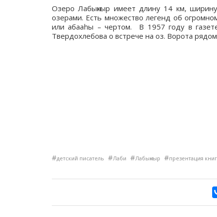
Озеро Лабыҥкыр имеет длину 14 км, ширин
озерами. Есть множество легенд об огромно
или абааһы – чертом. В 1957 году в газет
Твердохлебова о встрече на оз. Ворота рядо
#
#
#
#
детский писатель
Лаби
Лабыҥкыр
презентация кни