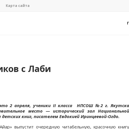
Карта сайта
иков с Лаби
это 2 апреля, ученики II класса НПСОШ №2 г. Якутск
дивительное место — исторический зал Национально
 детских книг, писателем Евдокией Иринцеевой-Огдо.
Айар» выпустит очередную читабельную, красочную книг