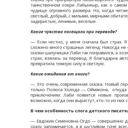
таинственном озере Лабынкыр, как о самом 
чудище огромного размера. Но, когда читае
светлый, добрый, с милыми, мирными обитате
задиристые, ленивые, веселые.
Какие чувства посещали при переводе?
— Если честно, у меня сначала был страх. 
сложено много страшных легенд. Никогда не 
сказки шалунишка Лаби так понравился, а хозя
страх, взялась за перевод. Я благодарна ав
превратила темную силу в светлую.
Какие ожидания от книги?
— Это очень современная сказка. Новый гер
только Полюса Холода — Оймякона, откуда о
приключениях Лаби появятся новые произ
возможно, когда они вырастут, кто-то из них 
В чем особенность слога детского писат
— Евдокия Семеновна-Огдо — совершенно дет
сразу запоминается, а в шутливом тоне все