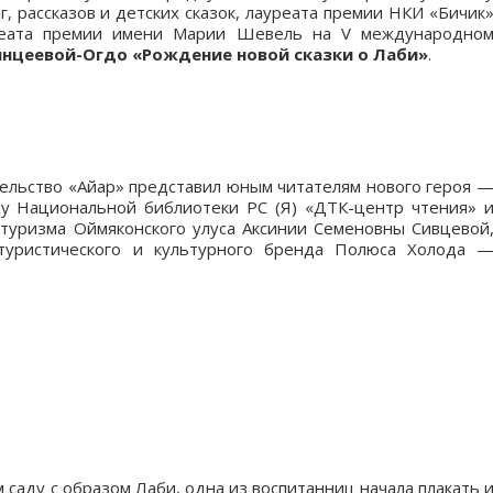
, рассказов и детских сказок, лауреата премии НКИ «Бичик
реата премии имени Марии Шевель на V международно
нцеевой-Огдо «Рождение новой сказки о Лаби»
.
льство «Айар» представил юным читателям нового героя 
лу Национальной библиотеки РС (Я) «ДТК-центр чтения» 
 туризма Оймяконского улуса Аксинии Семеновны Сивцевой
туристического и культурного бренда Полюса Холода 
 саду с образом Лаби, одна из воспитанниц начала плакать 