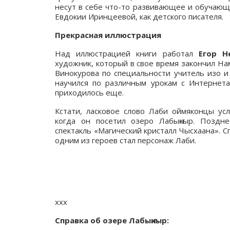
несут в себе что-то развивающее и обучающе
Евдокии Иринцеевой, как детского писателя.
Прекрасная иллюстрация
Над иллюстрацией книги работал
Егор Н
художник, который в свое время закончил Нам
Винокурова по специальности учитель изо и
научился по различным урокам с Интернета
приходилось еще.
Кстати, ласковое слово Лаби оймяконцы ус
когда он посетил озеро Лабыҥкыр. Поздне
спектакль «Магический кристалл Чысхаана». С
одним из героев стал персонаж Лаби.
ххх
Справка об озере Лабыҥкыр: