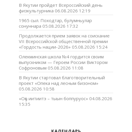
В Якутии пройдет Всероссийский день
физкультурника
06.08.2026 12:19
1965 сыл. Походтар, булумньулар
сонуннара
05.08.2026 17:32
Продолжается прием заявок на соискание
VII Всероссийской общественной премии
«Гордость нации-2026»
05.08.2026 15:24
Олекминская школа №4 гордится своим
выпускником — Героем России Виктором
Софроновым
05.08.2026 11:08
В Якутии стартовал благотворительный
проект «Опека над лесным бизоном»
05.08.2026 10:58
«Оҕо иитиитэ – тыын боппуруос»
04.08.2026
15:35
КАЛЕНДАРЬ