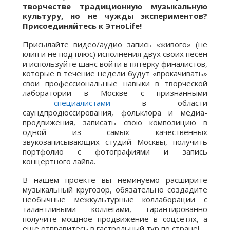
творчестве традиционную музыкальную
культуру, но не чужды экспериментов?
Присоединяйтесь к ЭтноLife!
Присылайте видео/аудио запись «живого» (не
клип и не под плюс) исполнения двух своих песен
и используйте шанс войти в пятерку финалистов,
которые в течение недели будут «прокачивать»
свои профессиональные навыки в творческой
лаборатории в Москве с признанными
специалистами
в области
саундпродюссирования, фольклора и медиа-
продвижения, записать свою композицию в
одной из самых качественных
звукозаписывающих студий Москвы, получить
портфолио с фотографиями и запись
концертного лайва.
В нашем проекте вы неминуемо расширите
музыкальный кругозор, обязательно создадите
необычные межкультурные коллаборации с
талантливыми коллегами, гарантированно
получите мощное продвижение в соцсетях, а
еще отправитесь в гастрольный тур по стране!