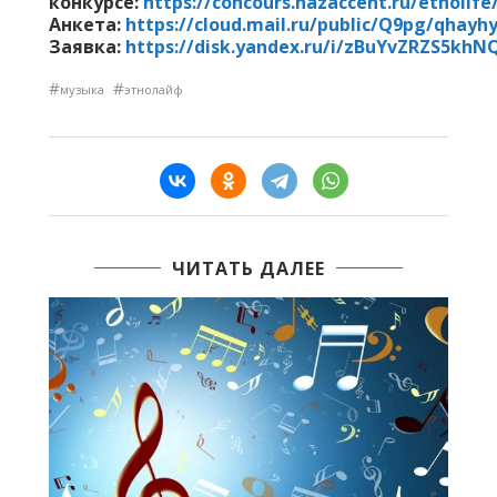
конкурсе:
https://concours.nazaccent.ru/etnolif
Анкета:
https://cloud.mail.ru/public/Q9pg/qhayh
Заявка:
https://disk.yandex.ru/i/zBuYvZRZS5khN
#
#
музыка
этнолайф
ЧИТАТЬ ДАЛЕЕ