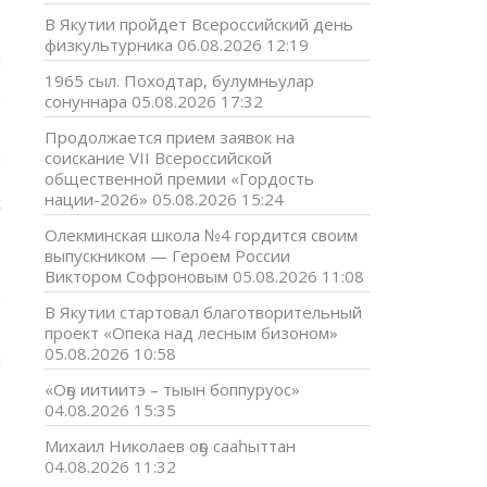
В Якутии пройдет Всероссийский день
физкультурника
06.08.2026 12:19
й
,
1965 сыл. Походтар, булумньулар
е
сонуннара
05.08.2026 17:32
Продолжается прием заявок на
соискание VII Всероссийской
В
общественной премии «Гордость
,
нации-2026»
05.08.2026 15:24
х
Олекминская школа №4 гордится своим
выпускником — Героем России
Виктором Софроновым
05.08.2026 11:08
р
В Якутии стартовал благотворительный
проект «Опека над лесным бизоном»
05.08.2026 10:58
а
«Оҕо иитиитэ – тыын боппуруос»
04.08.2026 15:35
Михаил Николаев оҕо сааһыттан
04.08.2026 11:32