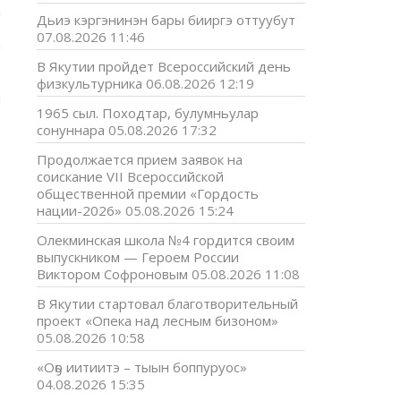
а
Дьиэ кэргэнинэн бары бииргэ оттуубут
,
07.08.2026 11:46
а
В Якутии пройдет Всероссийский день
физкультурника
06.08.2026 12:19
и
1965 сыл. Походтар, булумньулар
сонуннара
05.08.2026 17:32
Продолжается прием заявок на
:
соискание VII Всероссийской
общественной премии «Гордость
нации-2026»
05.08.2026 15:24
Олекминская школа №4 гордится своим
выпускником — Героем России
Виктором Софроновым
05.08.2026 11:08
В Якутии стартовал благотворительный
проект «Опека над лесным бизоном»
05.08.2026 10:58
«Оҕо иитиитэ – тыын боппуруос»
04.08.2026 15:35