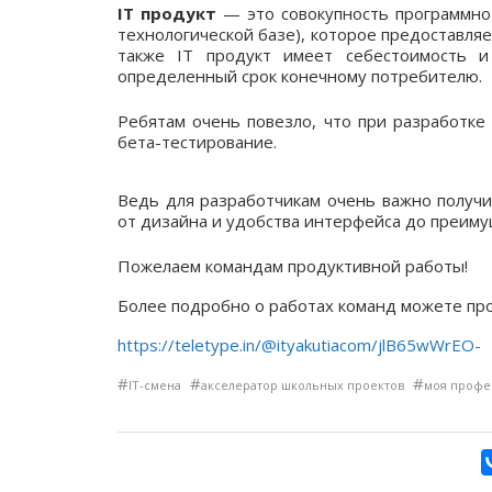
IT продукт
— это совокупность программно
технологической базе), которое предоставл
также IT продукт имеет себестоимость 
определенный срок конечному потребителю.
Ребятам очень повезло, что при разработке
бета-тестирование.
Ведь для разработчикам очень важно получи
от дизайна и удобства интерфейса до преиму
Пожелаем командам продуктивной работы!
Более подробно о работах команд можете проч
https://teletype.in/@ityakutiacom/jlB65wWrEO-
#
#
#
IT-смена
акселератор школьных проектов
моя профес