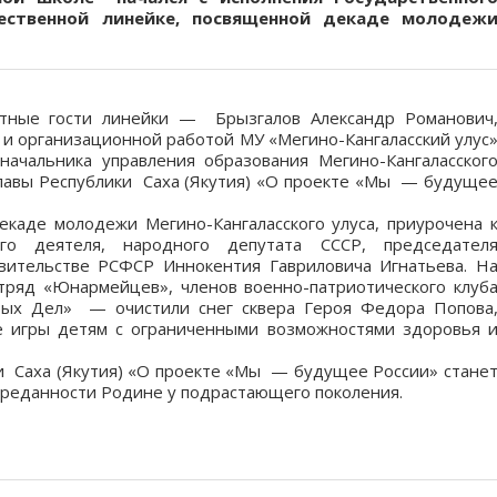
ественной линейке, посвященной декаде молодеж
етные гости линейки — Брызгалов Александр Романович
 и организационной работой МУ «Мегино-Кангаласский улус
начальника управления образования Мегино-Кангаласског
Главы Республики Саха (Якутия) «О проекте «Мы — будуще
екаде молодежи Мегино-Кангаласского улуса, приурочена 
го деятеля, народного депутата СССР, председател
вительстве РСФСР Иннокентия Гавриловича Игнатьева. Н
отряд «Юнармейцев», членов военно-патриотического клуб
брых Дел» — очистили снег сквера Героя Федора Попова
е игры детям с ограниченными возможностями здоровья 
ки Саха (Якутия) «О проекте «Мы — будущее России» стане
преданности Родине у подрастающего поколения.