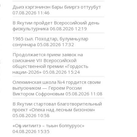
и
Дьиэ кэргэнинэн бары бииргэ оттуубут
07.08.2026 11:46
В Якутии пройдет Всероссийский день
физкультурника
06.08.2026 12:19
,
»
1965 сыл. Походтар, булумньулар
о
сонуннара
05.08.2026 17:32
е
Продолжается прием заявок на
соискание VII Всероссийской
к
общественной премии «Гордость
я
нации-2026»
05.08.2026 15:24
а
а
Олекминская школа №4 гордится своим
,
выпускником — Героем России
и
Виктором Софроновым
05.08.2026 11:08
т
В Якутии стартовал благотворительный
проект «Опека над лесным бизоном»
05.08.2026 10:58
«Оҕо иитиитэ – тыын боппуруос»
04.08.2026 15:35