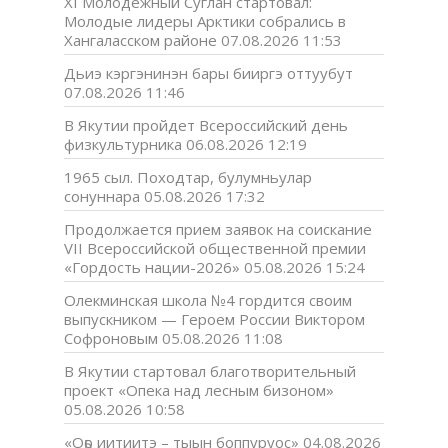
XI Молодёжный Суглан стартовал:
Молодые лидеры Арктики собрались в
Хангаласском районе
07.08.2026 11:53
Дьиэ кэргэнинэн бары бииргэ оттуубут
07.08.2026 11:46
В Якутии пройдет Всероссийский день
физкультурника
06.08.2026 12:19
1965 сыл. Походтар, булумньулар
сонуннара
05.08.2026 17:32
Продолжается прием заявок на соискание
VII Всероссийской общественной премии
«Гордость нации-2026»
05.08.2026 15:24
Олекминская школа №4 гордится своим
выпускником — Героем России Виктором
Софроновым
05.08.2026 11:08
В Якутии стартовал благотворительный
проект «Опека над лесным бизоном»
05.08.2026 10:58
«Оҕо иитиитэ – тыын боппуруос»
04.08.2026