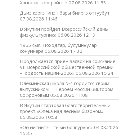
Хангаласском районе
07.08.2026 11:53
Дьиэ кэргэнинэн бары бииргэ оттуубут
07.08.2026 11:46
В Якутии пройдет Всероссийский день
физкультурника
06.08.2026 12:19
1965 сыл. Походтар, булумньулар
сонуннара
05.08.2026 17:32
Продолжается прием заявок на соискание
VII Всероссийской общественной премии
«Гордость нации-2026»
05.08.2026 15:24
Олекминская школа №4 гордится своим
выпускником — Героем России Виктором
Софроновым
05.08.2026 11:08
В Якутии стартовал благотворительный
проект «Опека над лесным бизоном»
05.08.2026 10:58
«Оҕо иитиитэ – тыын боппуруос»
04.08.2026
15:35