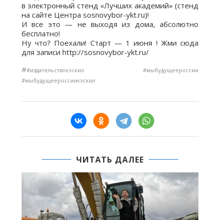
в электронный стенд «Лучших академий» (стенд
на сайте Центра sosnovybor-ykt.ru)!
И все это — не выходя из дома, абсолютно
бесплатно!
Ну что? Поехали! Старт — 1 июня ! Жми сюда
для записи http://sosnovybor-ykt.ru/
#
#издательствокэскил #мыбудущеероссии
#мыбудущеероссиикэскил
ЧИТАТЬ ДАЛЕЕ