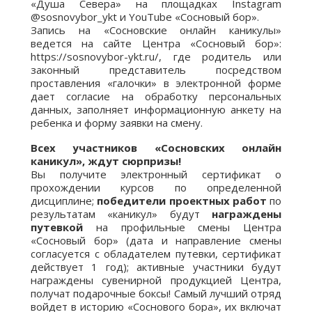
«Душа Севера» на площадках Instagram
@sosnovybor_ykt и YouTube «Сосновый бор».
Запись на «Сосновские онлайн каникулы»
ведется на сайте Центра «Сосновый бор»:
https://sosnovybor-ykt.ru/, где родитель или
законный представитель посредством
проставления «галочки» в электронной форме
дает согласие на обработку персональных
данных, заполняет информационную анкету на
ребенка и форму заявки на смену.
Всех участников «Сосновских онлайн
каникул», ждут сюрпризы!
Вы получите электронный сертификат о
прохождении курсов по определенной
дисциплине;
победители проектных работ
по
результатам «каникул» будут
награждены
путевкой
на профильные смены Центра
«Сосновый бор» (дата и направление смены
согласуется с обладателем путевки, сертификат
действует 1 год); активные участники будут
награждены сувенирной продукцией Центра,
получат подарочные боксы! Самый лучший отряд
войдет в историю «Соснового бора», их включат