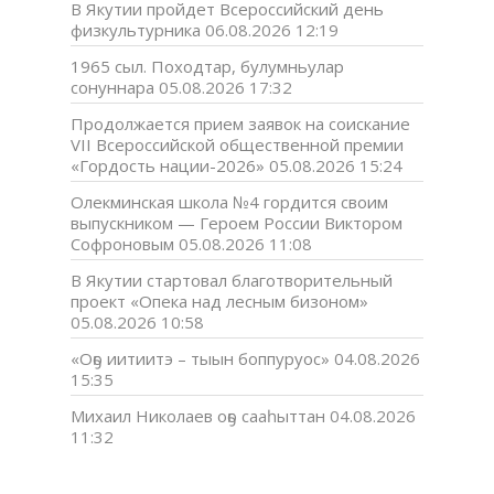
В Якутии пройдет Всероссийский день
физкультурника
06.08.2026 12:19
1965 сыл. Походтар, булумньулар
сонуннара
05.08.2026 17:32
Продолжается прием заявок на соискание
VII Всероссийской общественной премии
«Гордость нации-2026»
05.08.2026 15:24
Олекминская школа №4 гордится своим
выпускником — Героем России Виктором
Софроновым
05.08.2026 11:08
В Якутии стартовал благотворительный
проект «Опека над лесным бизоном»
05.08.2026 10:58
«Оҕо иитиитэ – тыын боппуруос»
04.08.2026
15:35
Михаил Николаев оҕо сааһыттан
04.08.2026
11:32