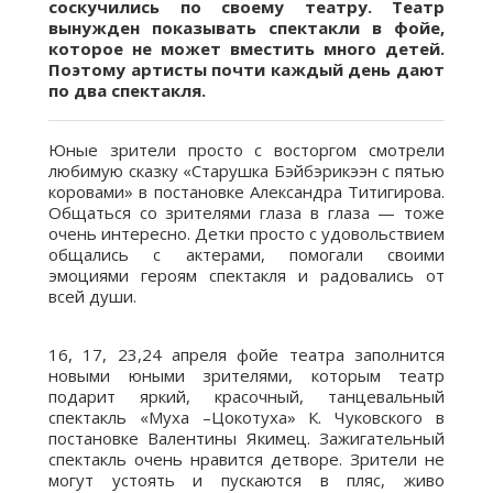
соскучились по своему театру. Театр
вынужден показывать спектакли в фойе,
которое не может вместить много детей.
Поэтому артисты почти каждый день дают
по два спектакля.
Юные зрители просто с восторгом смотрели
любимую сказку «Старушка Бэйбэрикээн с пятью
коровами» в постановке Александра Титигирова.
Общаться со зрителями глаза в глаза — тоже
очень интересно. Детки просто с удовольствием
общались с актерами, помогали своими
эмоциями героям спектакля и радовались от
всей души.
16, 17, 23,24 апреля фойе театра заполнится
новыми юными зрителями, которым театр
подарит яркий, красочный, танцевальный
спектакль «Муха –Цокотуха» К. Чуковского в
постановке Валентины Якимец. Зажигательный
спектакль очень нравится детворе. Зрители не
могут устоять и пускаются в пляс, живо