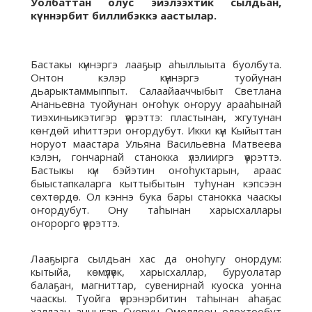
Уолбаттан олус эйэлээхтик сылдьан,
күннэрбит биллибэккэ аастылар.
Бастакы күннэргэ лааҕыр аһыллыыта буолбута.
Онтон кэлэр күннэргэ туойунан
дьарыктаммыппыт. Салаайааччыбыт Светлана
Ананьевна туойунан оҥоһук оҥоруу арааһынай
тиэхиньикэтигэр үөрэттэ: пластынан, жгутунан
көҥдөй иһиттэри оҥордубут. Икки күн Кыйыттан
норуот маастара Ульяна Васильевна Матвеева
кэлэн, гончарнай станокка үлэлииргэ үөрэттэ.
Бастыкы күн бэйэтин оҥоһуктарын, араас
быыстапкаларга кыттыбытын туһунан кэпсээн
сөхтөрдө. Ол кэннэ бука бары станокка чааскы
оҥордубут. Ону таһынан харысхаллары
оҥорорго үөрэттэ.
Лааҕырга сылдьан хас да оноһугу онордум:
кытыйа, көмүлүөк, харысхаллар, буруолатар
балаҕан, магниттар, сувенирнай куоска уонна
чааскы. Туойга үөрэнэрбитин таһынан аһаҕас
халлаан анныгар Суорун Омоллоон олохтообут