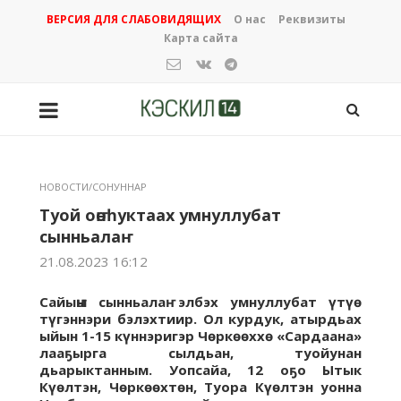
ВЕРСИЯ ДЛЯ СЛАБОВИДЯЩИХ
О нас
Реквизиты
Карта сайта
НОВОСТИ/СОНУННАР
Туой оҥоһуктаах умнуллубат
сынньалаҥ
21.08.2023 16:12
Сайыҥҥы сынньалаҥ элбэх умнуллубат үтүө
түгэннэри бэлэхтиир. Ол курдук, атырдьах
ыйын 1-15 күннэригэр Чөркөөххө «Сардаана»
лааҕырга сылдьан, туойунан
дьарыктанным. Уопсайа, 12 оҕо Ытык
Күөлтэн, Чөркөөхтөн, Туора Күөлтэн уонна