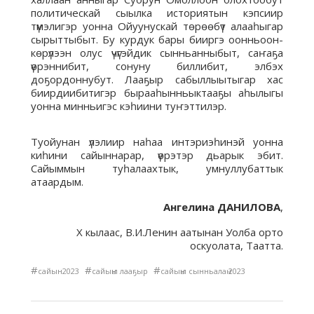
политическай сыылка историятын кэпсиир
түмэлигэр уонна Ойуунускай төрөөбүт алааһыгар
сырыттыбыт. Бу курдук бары бииргэ оонньоон-
көрүлээн олус үчүгэйдик сынньанныбыт, саҥаҕа
үөрэннибит, сонуну биллибит, элбэх
доҕордоннубут. Лааҕыр сабыллыытыгар хас
биирдиибитигэр бырааһынньыктааҕы аһылыгы
уонна минньигэс кэһиини туҥэттилэр.
Туойунан үлэлиир наһаа интэриэһинэй уонна
киһини сайыннарар, үөрэтэр дьарык эбит.
Сайыммын туһалаахтык, умнуллубаттык
атаардым.
Ангелина ДАНИЛОВА
,
Х кылаас, В.И.Ленин аатынан Уолба орто
оскуолата, Таатта.
#
#
#
сайын2023
сайыҥҥы лааҕыр
сайыҥҥы сынньалаҥ 2023