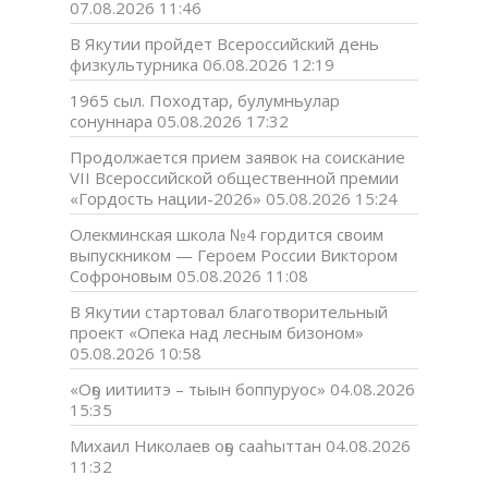
07.08.2026 11:46
В Якутии пройдет Всероссийский день
физкультурника
06.08.2026 12:19
1965 сыл. Походтар, булумньулар
сонуннара
05.08.2026 17:32
Продолжается прием заявок на соискание
VII Всероссийской общественной премии
«Гордость нации-2026»
05.08.2026 15:24
Олекминская школа №4 гордится своим
выпускником — Героем России Виктором
Софроновым
05.08.2026 11:08
В Якутии стартовал благотворительный
проект «Опека над лесным бизоном»
05.08.2026 10:58
«Оҕо иитиитэ – тыын боппуруос»
04.08.2026
15:35
Михаил Николаев оҕо сааһыттан
04.08.2026
11:32