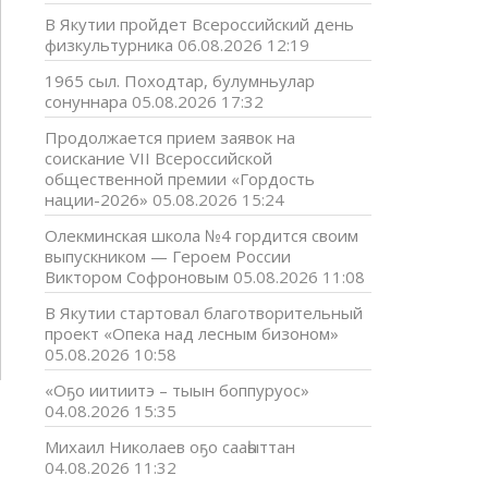
В Якутии пройдет Всероссийский день
физкультурника
06.08.2026 12:19
1965 сыл. Походтар, булумньулар
сонуннара
05.08.2026 17:32
Продолжается прием заявок на
соискание VII Всероссийской
общественной премии «Гордость
нации-2026»
05.08.2026 15:24
Олекминская школа №4 гордится своим
выпускником — Героем России
Виктором Софроновым
05.08.2026 11:08
В Якутии стартовал благотворительный
проект «Опека над лесным бизоном»
05.08.2026 10:58
«Оҕо иитиитэ – тыын боппуруос»
04.08.2026 15:35
Михаил Николаев оҕо сааһыттан
04.08.2026 11:32