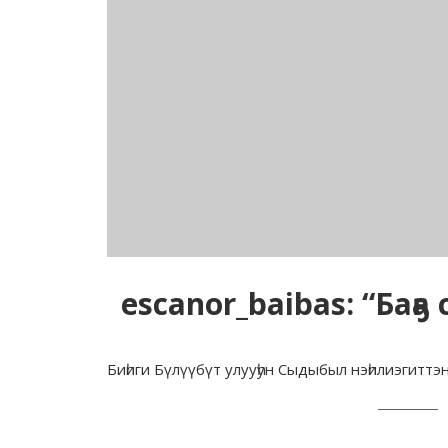
escanor_baibas: “Баҕа
Биһиги Бүлүүбүт улууһун Сыдыбыл нэһилиэгиттэ