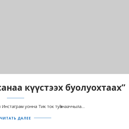
 санаа күүстээх буолуохтаах”
н Инстаграм уонна Тик ток туһанааччыла…
ЧИТАТЬ ДАЛЕЕ