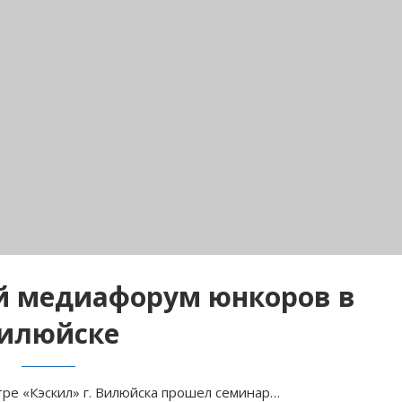
й медиафорум юнкоров в
илюйске
тре «Кэскил» г. Вилюйска прошел семинар…