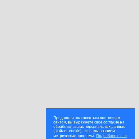
Продолжая пользоваться настоящим
сайтом, вы выражаете свое согласие на
обработку ваших персональных данных
(файлов cookie) с использованием
метрических программ.
Подробнее о нас