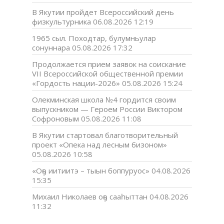
В Якутии пройдет Всероссийский день
физкультурника
06.08.2026 12:19
1965 сыл. Походтар, булумньулар
сонуннара
05.08.2026 17:32
Продолжается прием заявок на соискание
VII Всероссийской общественной премии
«Гордость нации-2026»
05.08.2026 15:24
Олекминская школа №4 гордится своим
выпускником — Героем России Виктором
Софроновым
05.08.2026 11:08
В Якутии стартовал благотворительный
проект «Опека над лесным бизоном»
05.08.2026 10:58
«Оҕо иитиитэ – тыын боппуруос»
04.08.2026
15:35
Михаил Николаев оҕо сааһыттан
04.08.2026
11:32