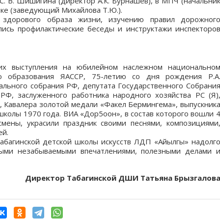
 С. В. Шишигина (директор А.К. Бурнашев), в МПЧ (начальни
еке (заведующий Михайлова Т.Ю.).
 здорового образа жизни, изучению правил дорожног
лись профилактические беседы и инструктажи инспекторо
 их выступления на юбилейном наслежном национально
ю образования ЯАССР, 75-летию со дня рождения Р.А
льного собрания РФ, депутата Государственного Собрани
РФ, заслуженного работника народного хозяйства РС (Я)
 Кавалера золотой медали «Факел Бермингема», выпускник
колы 1970 года. ВИА «Дор5оон», в состав которого вошли 
мены, украсили праздник своими песнями, композициями
ей.
абагинской детской школы искусств ЛДП «Айылгы» надолг
ными незабываемыми впечатлениями, полезными делами 
Директор Табагинской ДШИ Татьяна Брызгалов