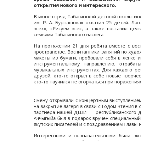
открытия нового и интересного.
В июне отряд Табагинской детской школы иск
им. Р. А. Бурнашова» охватил 25 детей. Ла
всех», «Рисуем все», а также поставил цел
семьями Табагинского наслега.
На протяжении 21 дня ребята вместе с вос
пространстве. Воспитанники занятий по худ
макеты из бумаги, пробовали себя в лепке 
инструментальному направлению, отраба
музыкальных инструментах. Для каждого ре
друзей, кто-то открыл в себе новые творчес
кто-то научился не огорчаться при поражениях
Смену открывали с концертным выступлением В
на закрытие лагеря в связи с Годом чтения в
партнера нашей ДШИ — республиканского де
Аччыгыйа был в подарок вручен специальный
якутских писателей и с поздравлением Главы Р
Интересными и познавательными были экс