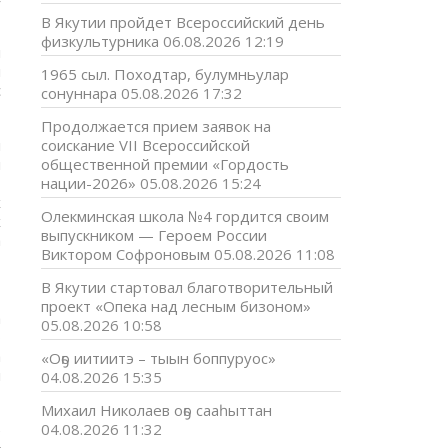
В Якутии пройдет Всероссийский день
физкультурника
06.08.2026 12:19
ы
я
1965 сыл. Походтар, булумньулар
с
сонуннара
05.08.2026 17:32
Продолжается прием заявок на
м
соискание VII Всероссийской
и
общественной премии «Гордость
-
нации-2026»
05.08.2026 15:24
х
Олекминская школа №4 гордится своим
х
выпускником — Героем России
а
Виктором Софроновым
05.08.2026 11:08
В Якутии стартовал благотворительный
проект «Опека над лесным бизоном»
а
05.08.2026 10:58
о
а
«Оҕо иитиитэ – тыын боппуруос»
м
04.08.2026 15:35
Михаил Николаев оҕо сааһыттан
04.08.2026 11:32
е