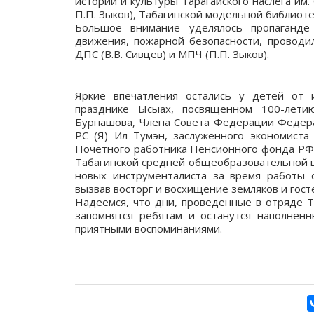
истории и культуры Тарагайского наслега им.
П.П. Зыков), Табагинской модельной библиот
Большое внимание уделялось пропаганде
движения, пожарной безопасности, проводи
ДПС (В.В. Сивцев) и МПЧ (П.П. Зыков).
Яркие впечатления остались у детей от
празднике Ысыах, посвященном 100-лети
Бурнашова, Члена Совета Федерации Федера
РС (Я) Ил Тумэн, заслуженного экономиста 
Почетного работника Пенсионного фонда РФ,
Табагинской средней общеобразовательной ш
новых инструменталиста за время работы с
вызвав восторг и восхищение земляков и гост
Надеемся, что дни, проведенные в отряде Т
запомнятся ребятам и останутся наполнен
приятными воспоминаниями.