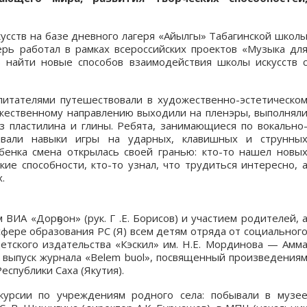
усств на базе дневного лагеря «Айылгы» Табагинской школ
герь работал в рамках всероссийских проектов «Музыка дл
ь найти новые способов взаимодействия школы искусств 
питателями путешествовали в художественно-эстетическо
ожественному направлению выходили на пленэры, выполнял
из пластилина и глины. Ребята, занимающиеся по вокально
тывали навыки игры на ударных, клавишных и струнны
бенка смена открылась своей гранью: кто-то нашел новы
кие способности, кто-то узнал, что трудиться интересно, 
.
ИА «Дорҕоон» (рук. Г .Е. Борисов) и участием родителей, 
 сфере образования РС (Я) всем детям отряда от социальног
тского издательства «Кэскил» им. Н.Е. Мординова — Амм
 выпуск журнала «Belem buol», посвященный произведения
еспублики Саха (Якутия).
курсии по учреждениям родного села: побывали в музе