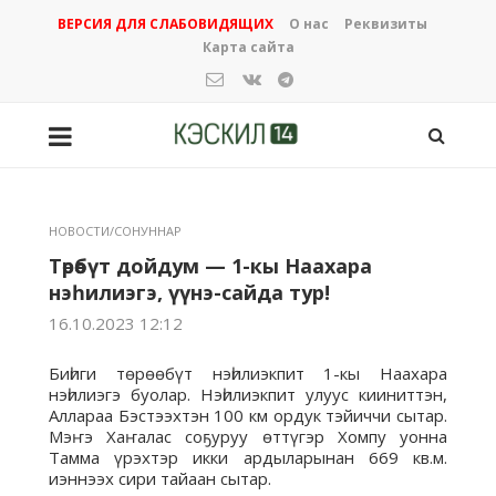
ВЕРСИЯ ДЛЯ СЛАБОВИДЯЩИХ
О нас
Реквизиты
Карта сайта
НОВОСТИ/СОНУННАР
Төрөөбүт дойдум — 1-кы Наахара
нэһилиэгэ, үүнэ-сайда тур!
16.10.2023 12:12
Биһиги төрөөбүт нэһилиэкпит 1-кы Наахара
нэһилиэгэ буолар. Нэһилиэкпит улуус кииниттэн,
Аллараа Бэстээхтэн 100 км ордук тэйиччи сытар.
Мэҥэ Хаҥалас соҕуруу өттүгэр Хомпу уонна
Тамма үрэхтэр икки ардыларынан 669 кв.м.
иэннээх сири тайаан сытар.