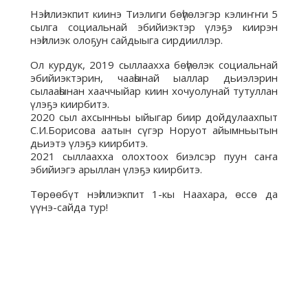
Нэһилиэкпит киинэ Тиэлиги бөһүөлэгэр кэлиҥҥи 5
сылга социальнай эбийиэктэр үлэҕэ киирэн
нэһилиэк олоҕун сайдыыга сирдииллэр.
Ол курдук, 2019 сыллаахха бөһүөлэк социальнай
эбийиэктэрин, чааһынай ыаллар дьиэлэрин
сылааһынан хааччыйар киин хочуолунай тутуллан
үлэҕэ киирбитэ.
2020 сыл ахсынньы ыйыгар биир дойдулаахпыт
С.И.Борисова аатын сүгэр Норуот айымньытын
дьиэтэ үлэҕэ киирбитэ.
2021 сыллаахха олохтоох биэлсэр пуун саҥа
эбийиэгэ арыллан үлэҕэ киирбитэ.
Төрөөбүт нэһилиэкпит 1-кы Наахара, өссө да
үүнэ-сайда тур!