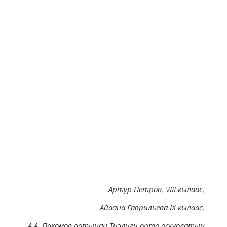
Артур Петров, VIII кылаас,
Айаана Гаврильева IX кылаас,
А.А. Пахомов аатынан
Тиэлиги орто оскуолатын