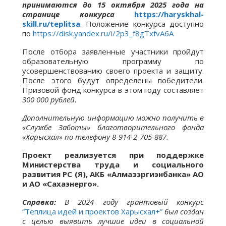
принимаются до 15 октября 2025 года на
странице конкурса
https://haryskhal-
skill.ru/teplitsa
. Положение конкурса доступно
по
https://disk.yandex.ru/i/2p3_f8gTxfvA6A
После отбора заявленные участники пройдут
образовательную программу по
усовершенствованию своего проекта и защиту.
После этого будут определены победители.
Призовой фонд конкурса в этом году составляет
300 000 рублей
.
Дополнительную информацию можно получить в
«Службе Заботы» благотворительного фонда
«Харысхал» по телефону 8-914-2-705-887.
Проект реализуется при поддержке
Министерства труда и социального
развития РС (Я), АКБ «Алмазэргиэнбанка» АО
и АО «Сахаэнерго».
Справка:
В 2024 году грантовый конкурс
“Теплица идей и проектов Харысхал+”
был создан
с целью выявить лучшие идеи в социальной