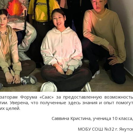
заторам Форума «Саас» за предоставленную возможност
тии. Уверена, что полученные здесь знания и опыт помогу
их целей.
Саввина Кристина, ученица 10 класса
МОБУ СОШ №32 г. Якутс