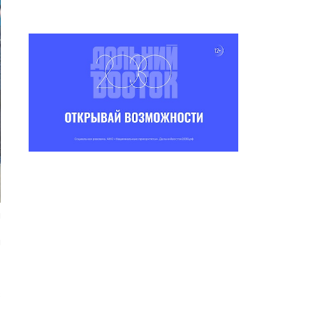
я
и
,
в