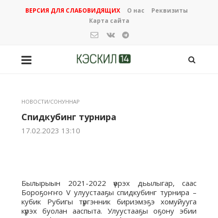
ВЕРСИЯ ДЛЯ СЛАБОВИДЯЩИХ
О нас
Реквизиты
Карта сайта
НОВОСТИ/СОНУННАР
Спидкубинг турнира
17.02.2023 13:10
Былырыын 2021-2022 үөрэх дьылыгар, саас
Бороҕоҥҥо V улуустааҕы спидкубинг турнира –
кубик Рубигы түргэнник бириэмэҕэ хомуйууга
күрэх буолан ааспыта. Улуустааҕы оҕону эбии