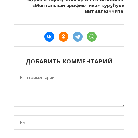
«Ментальнай арифметика» куруһуок
иитиллээччитэ.
ДОБАВИТЬ КОММЕНТАРИЙ