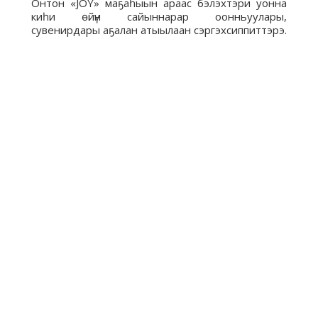
Онтон «JOY» маҕаһыын араас бэлэхтэри уонна
киһи өйүн сайыннарар оонньуулары,
сувенирдары аҕалан атыылаан сэргэхсиппиттэрэ.