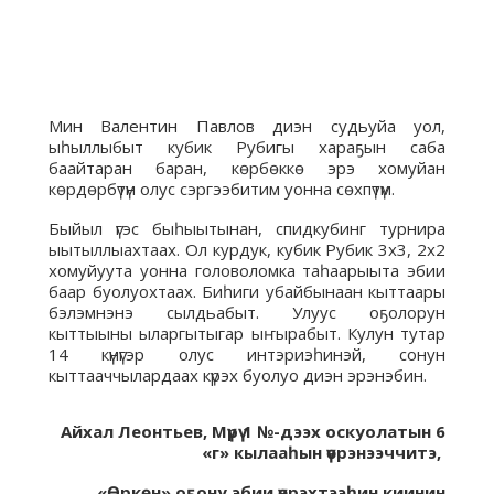
Мин Валентин Павлов диэн судьуйа уол,
ыһыллыбыт кубик Рубигы хараҕын саба
баайтаран баран, көрбөккө эрэ хомуйан
көрдөрбүтүн олус сэргээбитим уонна сөхпүтүм.
Быйыл үгэс быһыытынан, спидкубинг турнира
ыытыллыахтаах. Ол курдук, кубик Рубик 3х3, 2х2
хомуйуута уонна головоломка таһаарыыта эбии
баар буолуохтаах. Биһиги убайбынаан кыттаары
бэлэмнэнэ сылдьабыт. Улуус оҕолорун
кыттыыны ыларгытыгар ыҥырабыт. Кулун тутар
14 күнүгэр олус интэриэһинэй, сонун
кыттааччылардаах күрэх буолуо диэн эрэнэбин.
Айхал Леонтьев, Мүрү 1 №-дээх оскуолатын 6
«г» кылааһын үөрэнээччитэ,
«Өркөн» оҕону эбии үөрэхтээһин киинин