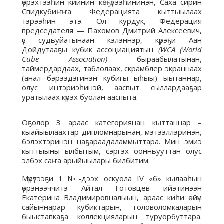
үөрэхтээһин киинин көҕүлээһининэн, Саха сирин
Спидкубиҥҥа Федерацията кыттыылаах
тэрээһин этэ. Ол курдук, Федерация
председателя — Пахомов Дмитрий Алексеевич,
үс судьуйатынаан кэлэннэр, күрэҕи Аан
Дойдутааҕы кубик ассоциациятын
(WCA (World
Cube Association)
быраабылатынан,
таймердардаах, таблолаах, скрамблер экраннаах
(анал бэрээдэгинэн кубигы ыһыы) ыытаннар,
олус интэриэһинэй, ааспыт сыллардааҕар
уратылаах күрэх буолан ааспыта.
Оҕолор 3 араас категориянан кыттаннар –
кыайыылаахтар дипломнарынан, мэтээллэринэн,
бэлэхтэринэн наҕараадаламмыттара. Мин эмиэ
кыттыыны ылбытым, сэргэх оонньууттан олус
элбэх саҥа арыйыылары билбитим.
Мүрүтээҕи 1 №-дээх оскуола IV «б» кылааһын
үөрэнээччитэ Айтал Готовцев ийэтинээн
Екатерина Владимировналыын, араас киһи өйүн
сайыннарар кубиктарын, головоломкаларын
быыстапкаҕа коллекцияларын туруорбуттара.