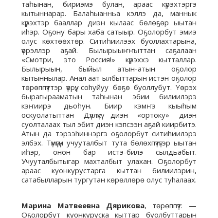
таһынан, бириэмэ булан, араас күрэхтэргэ
кытыннарар. Балаһыанньа кэллэ да, маннык
күрэхтэр бааллар диэн кылаас бөлөҕөр ыытан
иhэр. Оҕону бары хаба сатыыр. Оҕолорбут эмиэ
олус көхтөөхтөр. Ситиһиилээх буоллахтарына,
үөрэллэр аҕай. Былырыыҥҥыттан саҕалаан
«Смотри, это Россия!» күрэххэ кытталлар.
Былырыын, быйыл атын-атын оҕолор
кытыннылар. Анал аат ылбыттарын истэн оҕолор
төрөппүттэр үөрүү, соhуйуу бөҕө буоллубут. Yөрэх
бырагырааматын таһынан эбии билиилэрэ
кэҥиирэ дьоһун. Биир кэмҥэ кыыhым
оскуолатыттан Дүллүкү диэн «ортоку» диэн
суолталаах тыл эбит диэн кэпсээн аҕай киирбитэ.
Атын да тэрээhиннэргэ оҕолорбут ситиhиилэрэ
элбэх. Түмүгүн учууталбыт тута бөлөхпүтүгэр ыытан
иһэр, онон бар истэ-билэ сылдьабыт.
Учууталбытыгар махталбыт улахан. Оҕолорбут
араас куонкурустарга кыттан билиилэрин,
сатабылларын тургутан көрөллөрө олус туhалаах.
Марина Матвеевна Дярикова
, төрөппүт: —
Оҕолорбут куонкуруска кыттар буолбуттарын