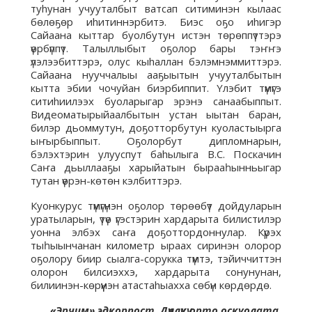
туhунан учууталбыт ватсап ситиминэн кылаас
бөлөҕөр иhитиннэрбитэ. Биэс оҕо иhигэр
Сайаана кыттар буолбутун истэн төрөппүттэрэ
үөрбүппүт. Талыллыбыт оҕолор бары тэҥҥэ
үлэлээбиттэрэ, олус кыhаллан бэлэмнэммиттэрэ.
Сайаана нууччалыы ааҕыытын учууталбытын
кытта эбии чочуйан биэрбиппит. Yлэбит түмүгэ
ситиhиилээх буоларыгар эрэнэ санаабыппыт.
Видеоматырыйаалбытын устан ыытан баран,
билэр дьоммутун, доҕотторбутун куоластыырга
ыҥырбыппыт. Оҕолорбут дипломнарын,
бэлэхтэрин улууспут баhылыга В.С. Поскачин
Саҥа дьыллааҕы харыйатын бырааһынньыгар
тутан үөрэн-көтөн кэлбиттэрэ.
Куонкурус түмүгүнэн оҕолор төрөөбүт дойдуларын
уратыларын, үтүө үгэстэрин хардарыта билистилэр
уонна элбэх саҥа доҕоттордоннулар. Күрэх
тыһыынчанан километр ыраах сиринэн олорор
оҕолору биир сыалга-сорукка түмтэ, тэйиччиттэн
олорон билсиэххэ, хардарыта сонунунан,
билиинэн-көрүүнэн атастаhыахха сөбүн көрдөрдө.
«Эрчим» эдкорпост, Дүллүкү орто оскуолата,