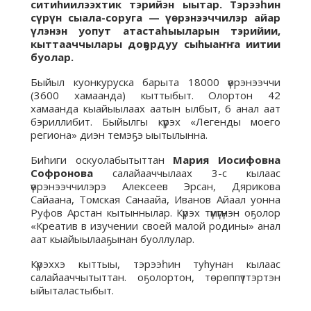
ситиhиилээхтик тэрийэн ыытар. Тэрээһин
сүрүн сыала-соруга — үөрэнээччилэр айар
үлэнэн уопут атастаһыыларын тэрийии,
кыттааччылары доҕордуу сыhыаҥҥа иитии
буолар.
Быйыл куонкуруска барыта 18000 үөрэнээччи
(3600 хамаанда) кыттыбыт. Олортон 42
хамаанда кыайыылаах аатын ылбыт, 6 анал аат
бэриллибит. Быйылгы күрэх «Легенды моего
региона» диэн темэҕэ ыытылынна.
Биһиги оскуолабытыттан
Мария Иосифовна
Софронова
салайааччылаах 3-с кылаас
үөрэнээччилэрэ Алексеев Эрсан, Дярикова
Сайаана, Томская Санаайа, Иванов Айаал уонна
Руфов Арстан кытыннылар. Күрэх түмүгүнэн оҕолор
«Креатив в изучении своей малой родины» анал
аат кыайыылааҕынан буоллулар.
Күрэххэ кыттыы, тэрээһин туhунан кылаас
салайааччытыттан. оҕолортон, төрөппүттэртэн
ыйыталастыбыт.