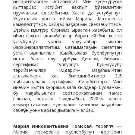
интэриэhиргээн истибиппит. Мин куонкуруска
кыттарбар истибит, аахпыт үhүйээммитин
нууччалыы кэпсээбитим. Хаста да устубуппут.
Учууталым уонна ийэм Марина Матвеевна
көмөлөспүттэрэ, хайдах ааҕарбын сүбэлээбиттэрэ.
Бүтэһик күммүтүгэр бириэмэ ыраатан хаалбыта, ол
иhин салгыы дьиэбитигэр баран ийэбин кытта
устубуппут уонна учууталбар ыытан
бэрэбиэркэлэппитим. Сатамматаҕын саҥаттан
устан ыыппыппыт. Кыайыылаах буолбуппутун
истэн баран олус үөрбүтүм. Диплом, бириис-
сертификат туппуппут. Куонкуруhу
тэрийээччилэр «Одарич» маҕаhыынтан
атыылаһарга хас биирдиибитигэр 3,5
тыhыынчалаах сертификат биэрбиттэрэ. Мин
ийэбин кытта куоракка кэлэ сылдьар буоламын,
бу маҕаhыынтан сертификаппынан таҥас
ылынан, астынан сылдьабын. Бэйэм иллэҥ
кэммэр сахалыы, нууччалыы кинигэни ааҕарбын
сөбүлүүбүн уонна араас дьарыгым элбэх.
Мария Иннокентьевна Томская
, төрөппүт: —
Мария Иосифовна оҕолорбутун үөрэтэрин