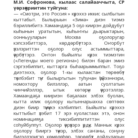
М.И. Софронова, кылаас салайааччыта, СР
үөрэҕириитин туйгуна:
— «Смотри, это Россия » күрэххэ иккис сылбытын
кыттабыт. Былырыын «Зима» диэн тиэмэ
бэриллибитэ. Хамаандаҕа 5 оҕо киирэн дойдубут
кыhынын уратытын, кыhыҥҥы дьарыктарын,
оонньууларын Москва оҕолоругар
кэпсээбиттэрэ, көрдөрбүттэрэ. Оҥорбут
үлэлэриттэн оҕолор олус астыммыттара,
үөрбүттэрэ. Онтон быйылгы күрэх тиэмэтин
(«Легенды моего региона») билэн баран эмиэ
сэргээбиппит, кыттарга быhаарыммыппыт. Тоҕо
диэтэххэ, оҕолор 1-кы кылаастан төрөөбүт
түөлбэбит түҥ былыргытын туhунан үhүйээннэри,
номохтору билэллэр, аатын суолтатын
чинчийэллэр, ытык көтөрүн үөрэтэллэр.
Хамаандаҕа киириэн баҕалаах элбэх буолан,
кытта илик оҕолору кытыннарыахха сөптөөх
диэн биир түмүккэ кэлбиппит. Быйылгы күрэххэ
кыттыбыт үлэбит 17 эрэ куоластаах этэ, онон
номинацияҕа тиксибиппититтэн олус
соhуйбуппут. Оҕолор үөрүүлэрэ үрдүк. Маннык күрэх
оҕолору бииргэ түмэр, элбэх саҥаны, сонуну
билэллэригэр көмөлөhөр, төрөөбүт дойдуларын