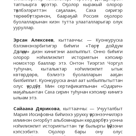
таптыырга үөрэтэр. Оҕолор кыракый олорор
түөлбэлэриттэн саҕалаан, Саха сиригэр
төрөөбүттэринэн, баараҕай Россия оҕолоро
буолалларынан киэн тутта улааталларыгар олук
ууруллар.
Эрсан Алексеев
, кыттааччы: — Куонкуруска
бэлэмнэнэрбитигэр биhиги «Төрүт дойдум
Дүллүкүм» диэн кинигэни аахпыппыт. Онно биhиги
олорор нэhилиэкпит историятын кэпсиир
номохтор бааллар этэ. Онтон Тиэргэл Чоргул
туһунан, кыталыктар нэһилиэкпит ытык
көтөрдөрө, бэлиэтэ буолалларын ааҕан
билбиппит. Куонкуруска анал аат ылбыппытыттан
олус үөрдүбүт. Мин сертификаппынан «Одарич»
маҕаhыынтан Саха сирин туhунан кэпсиир кинигэ
ылыам этэ.
Сайаана Дярикова
, кыттааччы: — Учууталбыт
Мария Иосифовна биhиэхэ урукку үөрэнээччилэрэ
илиинэн оҥорбут альбомнарын көрдөрбүтэ уонна
нэhилиэкпит историятыттан түҥ былыргы үhүйээни
кэпсээбитэ. Оҕолор бары ону олус