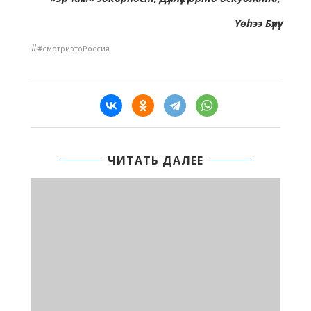
Yөһээ Бүлүү.
#
#смотриэтоРоссия
ЧИТАТЬ ДАЛЕЕ