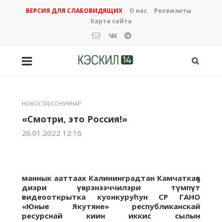
ВЕРСИЯ ДЛЯ СЛАБОВИДЯЩИХ
О нас
Реквизиты
Карта сайта
НОВОСТИ/СОНУННАР
«Смотри, это Россия!»
26.01.2022 12:16
маннык ааттаах Калининградтан Камчаткаҕа
диэри үөрэнээччилэри түмпүт
видеооткрытка куонкуруһун СР ГАНО
«Юные Якутяне» республиканскай
ресурснай киин иккис сылын