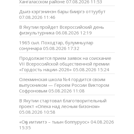
Хангаласском районе
07.08.2026 11:53
Дьиэ кэргэнинэн бары бииргэ оттуубут
07.08.2026 11:46
В Якутии пройдет Всероссийский день
физкультурника
06.08.2026 12:19
1965 сыл. Походтар, булумньулар
сонуннара
05.08.2026 17:32
Продолжается прием заявок на соискание
VII Всероссийской общественной премии
«Гордость нации-2026»
05.08.2026 15:24
Олекминская школа №4 гордится своим
выпускником — Героем России Виктором
Софроновым
05.08.2026 11:08
В Якутии стартовал благотворительный
проект «Опека над лесным бизоном»
05.08.2026 10:58
«Оҕо иитиитэ – тыын боппуруос»
04.08.2026
15:35