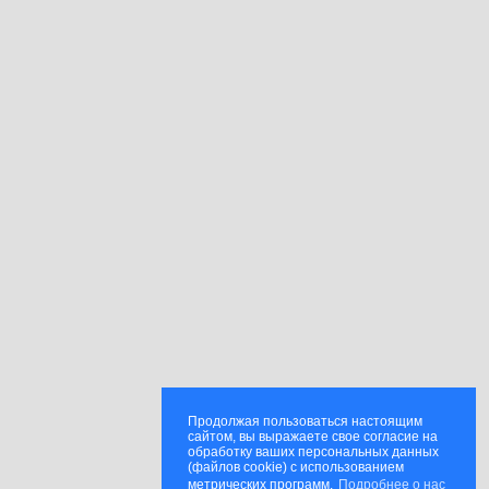
Продолжая пользоваться настоящим
сайтом, вы выражаете свое согласие на
обработку ваших персональных данных
(файлов cookie) с использованием
метрических программ.
Подробнее о нас