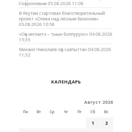
Софроновым
05.08.2026 11:08
В Якутии стартовал благотворительный
проект «Опека над лесным бизоном»
05.08.2026 10:58
«Оҕо иитиитэ – тыын боппуруос»
04.08.2026
15:35
Михаил Николаев оҕо сааһыттан
04.08.2026
11:32
КАЛЕНДАРЬ
Август 2026
Пн
Вт
Ср
Чт
Пт
Сб
Вс
1
2