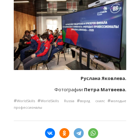
Руслана Яковлева.
Фотографии
Петра Матвеева.
#
#
#
#
WorldSkills
WorldSkills Russia
ворлд скилс
молодые
профессионалы