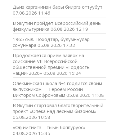
,
з
Дьиэ кэргэнинэн бары бииргэ оттуубут
07.08.2026 11:46
В Якутии пройдет Всероссийский день
х
физкультурника
06.08.2026 12:19
и
1965 сыл. Походтар, булумньулар
сонуннара
05.08.2026 17:32
й
Продолжается прием заявок на
в
соискание VII Всероссийской
общественной премии «Гордость
нации-2026»
05.08.2026 15:24
я
я
Олекминская школа №4 гордится своим
я
выпускником — Героем России
Виктором Софроновым
05.08.2026 11:08
В Якутии стартовал благотворительный
.
проект «Опека над лесным бизоном»
я
05.08.2026 10:58
«Оҕо иитиитэ – тыын боппуруос»
04.08.2026 15:35
е