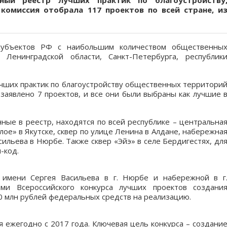
ный реестр лучших практик по благоустройству
 комиссия отобрала 117 проектов по всей стране, и
 субъектов РФ с наибольшим количеством общественны
 Ленинградской области, Санкт-Петербурга, республик
учших практик по благоустройству общественных территори
 заявлено 7 проектов, и все они были выбраны как лучшие 
ные в реестр, находятся по всей республике – центральна
ое» в Якутске, сквер по улице Ленина в Алдане, набережна
сильева в Нюрбе. Также сквер «Эйэ» в селе Бердигестях, дл
-код.
а имени Сергея Васильева в г. Нюрбе и набережной в г
ми Всероссийского конкурса лучших проектов создани
0 млн рублей федеральных средств на реализацию.
я ежегодно с 2017 года. Ключевая цель конкурса – создани