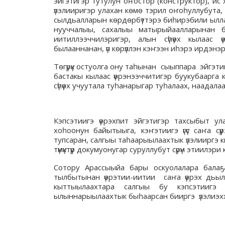
эйгэтигэр тутулун оҥостор (конструктор), ис х
үлэлииригэр улахан көмө тэрил оҥоһуллубута,
сылдьалларын көрдөрбүттэрэ биһирэбили ылла.
нууччалыы, сахалыы матырыйаалларынан б
иитиллээччилэригэр, алын сүһүөх кылаас 
былааннанан, үп көрүллэн кэҥээн иһэрэ ирдэнэр
Төгүрүк остуолга ону таһынан сыыппара эйгэти
бастакы кылаас үөрэнээччитигэр буукубаарга
сүһүөх учуутала туһанарыгар туһалаах, наадал
Кэпсэтиигэ үөрэхпит эйгэтигэр тахсыбыт ул
хоһоонун байытыыга, кэҥэтиигэ үгүс саҥа с
тупсаран, салгыы таһаарыылаахтык үлэлииргэ кы
түмүктүүр докумуонугар суруллубут сүрүн этиилэр
Сотору Арассыыйа бары оскуолалара балаҕан
тылбытынан үөрэтии-иитии саҥа үөрэх дьылы
кыттыылаахтара салгыы бу кэпсэтиигэ 
ылыннарыылаахтык быһаарсан бииргэ үлэлиэххэ