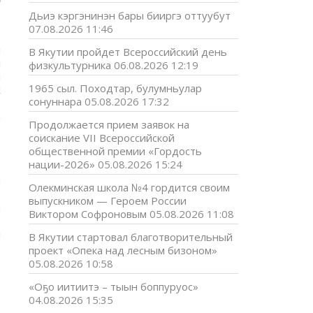
Дьиэ кэргэнинэн бары бииргэ оттуубут
07.08.2026 11:46
.
и
В Якутии пройдет Всероссийский день
н
физкультурника
06.08.2026 12:19
н
1965 сыл. Походтар, булумньулар
х
сонуннара
05.08.2026 17:32
т
а
Продолжается прием заявок на
соискание VII Всероссийской
общественной премии «Гордость
в
нации-2026»
05.08.2026 15:24
,
и
Олекминская школа №4 гордится своим
.
выпускником — Героем России
я
Виктором Софроновым
05.08.2026 11:08
н
н
В Якутии стартовал благотворительный
э
проект «Опека над лесным бизоном»
э
05.08.2026 10:58
,
«Оҕо иитиитэ – тыын боппуруос»
04.08.2026 15:35