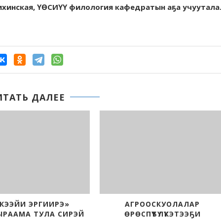
ихинская, ҮӨСИҮҮ филология кафедратын аҕа учуутала
ИТАТЬ ДАЛЕЕ
АГРООСКУОЛА ОҔОНУ ҮЛЭҔЭ
САХА СИ
ӨССӨ ЧУГАСТЫК УҺУЙАН
ОСКУОЛАЛАРЫГА