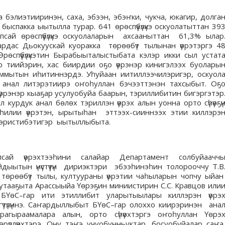
элиэтииринэн, саха, эбээн, эбэҥки, чукча, юкагир, долга
быспакка ыытылла турар. 641 өрөспүүбүлүкэ оскуолатыттан 39
опсай өрөспүүбүлүкэ оскуолаларын ахсааныттан 61,3% ылар
рдас Дьокуускай куоракка төрөөбүт тылынан үөрэтэргэ 4
рөспүүбүлүкэтин Бырабыыталыстыбата кэлэр икки сыл устат
р тиийэрин, хас биирдии оҕо үөрэнэр кинигэлээх буолары
мытын иһитиннэрдэ. Уһуйаан иитиллээчилэригэр, оскуол
х анал литэрэтиирэ оҥоһуллан бэчээттэнэн тахсыбыт. Оҕ
үөрэнэр кыаҕар усулуобуйа баарын, тэриллибитин бигэргэтэр
Ол курдук анал бөлөх тэриллэн үөрэх алын уонна орто сүһүөҕү
һилии үөрэтэн, ырытыһан эттээх-сииннээх этии киллэрэ
иэристибэтигэр ыытыллыбыта.
сай үөрэхтээһини салайар Департамент солбуйаачч
дыытын үнүстүүтүн дириэктэри эбээһинэһин толорооччу Т.В
 төрөөбүт тылы, култуураны үөрэтии чаһыларын чопчу ыйа
рутааҕыта Арассыыйа Үөрэҕин миниистирин С.С. Кравцов или
 БҮөС–гар ити этиллибит уларытыылары киллэрэн үөрэ
гүтүлүннэ. Саҥардыллыбыт БҮөС–гар олоххо киирэринэн ана
агыраамалара алын, орто сүһүөхтэргэ оҥоһуллан Үөрэ
рүллүөхтэрэ. Ону тэҥэ учуобунньуктар, босуобуйалар саҥ