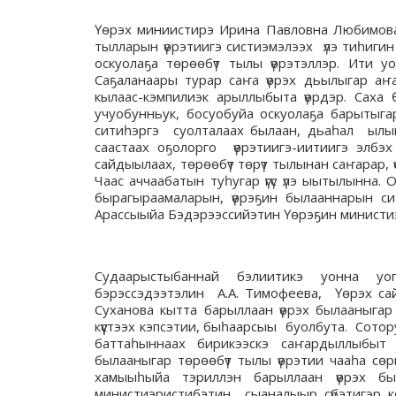
Үөрэх миниистирэ Ирина Павловна Любимова б
тылларын үөрэтиигэ систиэмэлээх үлэ тиһигин 
оскуолаҕа төрөөбүт тылы үөрэтэллэр. Ити у
Саҕаланаары турар саҥа үөрэх дьылыгар аҥа
кылаас-кэмпилиэк арыллыбыта үөрдэр. Саха Ө
учуобунньук, босуобуйа оскуолаҕа барытыга
ситиһэргэ суолталаах былаан, дьаһал ылым
саастаах оҕолорго үөрэтиигэ-иитиигэ элбэ
сайдыылаах, төрөөбүт төрүт тылынан саҥарар, 
Чаас аччаабатын туһугар үгүс үлэ ыытылынна. 
бырагыраамаларын, үөрэҕин былааннарын си
Арассыыйа Бэдэрээссийэтин Үөрэҕин минист
Судаарыстыбаннай бэлиитикэ уонна уоп
бэрэссэдээтэлин А.А. Тимофеева, Үөрэх сай
Суханова кытта барыллаан үөрэх былааныгар
күүстээх кэпсэтии, быһаарсыы буолбута. Сото
баттаһыннаах бирикээскэ саҥардыллыбыт
былааныгар төрөөбүт тылы үөрэтии чааһа сөр
хамыыһыйа тэриллэн барыллаан үөрэх быр
министиэристибэтин сыаналыыр сүбэтигэр кө