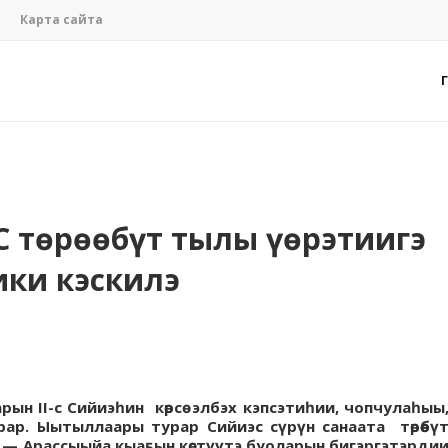
Карта сайта
 төрөөбүт тылы үөрэтиигэ
ики кэскилэ
рын II-с Сийиэһин көрсө элбэх кэпсэтиһии, чопчулаһыы
ар. Ыытыллаары турар Сийиэс сүрүн санаата төрөөбү
э — Арассыыйа кыаҕын көстүүтэ буоларын бигэргэтэрди