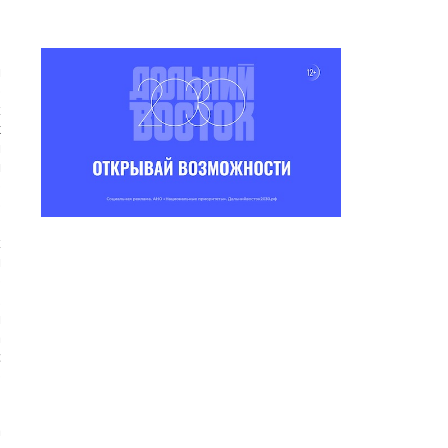
»
н
э
х
к
н
л
р
э
,
х
н
р
.
и
а
с
р
а