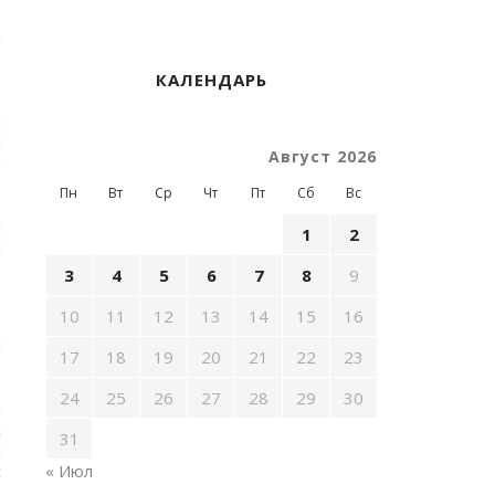
н
3
.
КАЛЕНДАРЬ
8
а
н
Август 2026
а
о
Пн
Вт
Ср
Чт
Пт
Сб
Вс
.
н
1
2
н
3
4
5
6
7
8
9
10
11
12
13
14
15
16
ы
17
18
19
20
21
22
23
.
н
24
25
26
27
28
29
30
и
х
31
л
х
« Июл
а