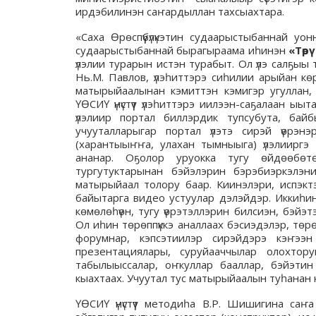
ирдэбилинэн саҥардыллан тахсыахтара.
«Саха Өрөспүүбүлүкэтин судаарыстыбаннай 
судаарыстыбаннай бырагыраама иһинэн
«Төр
үлэлии турарын истэн турабыт. Ол үлэ салҕыы 
Нь.М. Павлов, үлэһиттэрэ сиһилии арыйан к
матырыйаалынан кэмиттэн кэмигэр угуллан, 
ҮӨСИҮ үнүстүүт үлэһиттэрэ иилээн-саҕалаан 
үлэлиир портал биллэрдик тупсубута, байбы
учууталларыгар портал үлэтэ сирэй үөрэн
(харантыыҥҥа, улахан тымныыга) үлэлииргэ т
ананар. Оҕолор уруокка тугу өйдөөбөтө
тургутуктарынан бэйэлэрин бэрэбиэркэлэн
матырыйаал толору баар. Киинэлэри, испэкт
байытарга видео устуулар дэлэйдэр. Иккиһинэ
көмөлөһүөн, тугу үөрэтэллэрин билсиэн, бэйэ
Ол иһин төрөппүккэ аналлаах бэсиэдэлэр, төрө
форумнар, кэпсэтиилэр сирэйдэрэ кэҥээн 
презентациялары, суруйааччылар олохтору
табылыыссалар, оҥкуллар бааллар, бэйэти
кыахтаах. Учуутал тус матырыйаалын туһанан к
ҮӨСИҮ үнүстүүт методиһа В.Р. Шишигина са