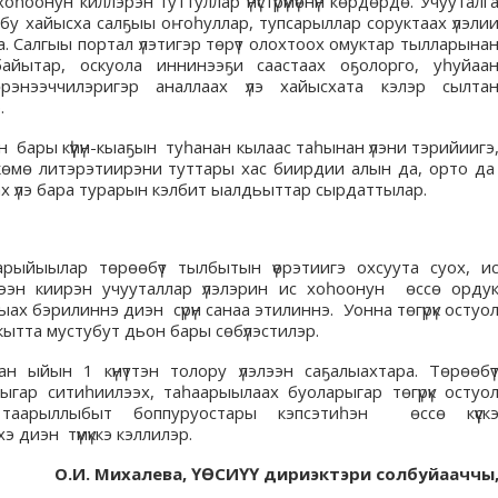
оһоонун киллэрэн туттуллар үнүстүрүмүөнүн көрдөрдө. Учууталг
 бу хайысха салҕыы оҥоһуллар, тупсарыллар соруктаах үлэли
 Салгыы портал үлэтигэр төрүт олохтоох омуктар тылларына
айытар, оскуола иннинээҕи саастаах оҕолорго, уһуйаа
үөрэнээччилэригэр аналлаах үлэ хайысхата кэлэр сылта
.
н бары күүһүн-кыаҕын туһанан кылаас таһынан үлэни тэрийиигэ
 көмө литэрэтиирэни туттары хас биирдии алын да, орто д
аах үлэ бара турарын кэлбит ыалдьыттар сырдаттылар.
арыйыылар төрөөбүт тылбытын үөрэтиигэ охсуута суох, и
үүрээн киирэн учууталлар үлэлэрин ис хоһоонун өссө орду
ах бэрилиннэ диэн сүрүн санаа этилиннэ. Уонна төгүрүк остуо
и кытта мустубут дьон бары сөбүлэстилэр.
 ыйын 1 күнүттэн толору үлэлээн саҕалыахтара. Төрөөбү
гар ситиһиилээх, таһаарыылаах буоларыгар төгүрүк остуо
таарыллыбыт боппуруостары кэпсэтиһэн өссө күүск
 диэн түмүккэ кэллилэр.
О.И. Михалева, ҮӨСИҮҮ дириэктэри солбуйааччы