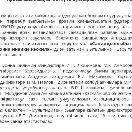
ии үлэтигэр ити хайысхаҕа ордук улахан болҕомто уурулунна
, төрөөбүт тылбытынан үөрэтии хаачыстыбатын үрдэтэр
 ҮӨСИҮ үнүстүүт көҕүлээһининэн тэрилиннэ. Үөрэтии чопчу алы
стыбаннай үөрэх ыстандаартара саҥардыллан балаҕан ыйы
ллар үлэлэрин саҕалаары бэлэмнэнэ сылдьаллар. Атырдьа
ньахтарын чэрчитинэн ити төгүрүк остуол
«Саҥардыллыбы
уонна инники кэскилэ»
диэн аатынан ыытылынна. Барыт
ыыны ылла.
эҕин уонна билимин миниистирэ И.П. Любимова, М.К. Аммосо
нүбэрсиэт Бэрэсидьиэнэ, педагогикаҕа билим дуоктара
сыыйатааҕы Академия академига Е.И. Михайлова, Үөрэҕ
үт дириэктэрэ Н.М. Павлов, дириэктэри солбуйааччылара О.И
х методиһа, учуобунньук ааптара В.Р. Шишигина, филологи
Н.Е. Мординов-Амма Аччыгыйа аатынан «Кэскил» оҕо бэчээти
үүбүлүкэтээҕи саха тылын учууталларын ассоциациялары
эбэҥки тылын учууталларын ассоциацияларын бэрэссэдээтэл
лаах бөлөхтөн «Мультидитек» сыыппара кыһатын дириэктэр
 учуутала В.П. Дьяконова, ону таһынан саха, эбэҥки тылын
ран санаа атастастылар.