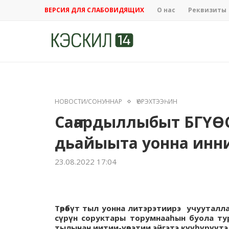
ВЕРСИЯ ДЛЯ СЛАБОВИДЯЩИХ
О нас
Реквизиты
НОВОСТИ/СОНУННАР
ҮӨРЭХТЭЭҺИН
Саҥардыллыбыт БГҮӨС
дьайыыта уонна инн
23.08.2022 17:04
Төрөөбүт тыл уонна литэрэтиирэ учууталла
сүрүн соруктары торумнааһын буола тур
тылынан иитии-үөрэтии эйгэтэ күүһүрүүт