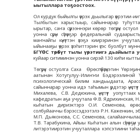
ыытыллара тоҕоостоох.
Ол курдук быйылгы үөрэх дьылыгар үөрэтии-иит
Тылбытын харыстыыр, сайыннарар туһуттан
ырытар, саҥа сүүрээннэри көрөр төгүрүк остуол
уонна сүрүн сүһүөҕэр федеральнай судаары
маҥнайгы күнүттэн үлэҕэ киирэринэн учуута
ыйынааҕы үөрэх үлэһиттэрин үгэс буолбут мун
БГҮӨС төрөөбүт тылы үөрэтиигэ дьайыыта 
куйаар ситиминэн уонна сирэй 130 киһи кытт
Төгүрүк остуолга Саха Өрөспүүбүлүкэтин Үөр
аатынан Хотугулуу-Илиҥҥи Бэдэрээлинэй Ү
психологическай билим хандьыдаата, Арас
сайыннарар уонна идэ таһымын үрдэтэр үнүстү
Михалева, С.В. Дедюкина, үнүстүүт уопуттаа
кафедратын аҕа учуутала Ф.В. Ядрихинская, 
кыһатын дириэктэрэ О.И. Семенова, өрөсп
солбуйааччы бэрэссэдээтэлэ Р.Н. Каженкин, 
М.П. Дьяконова, С.С. Семенова, салайааччы
Т.В. Тарабукина, Айыы Кыһатын алын сүһүөҕүн
литэрэтиирэтин учууталлара кэпсэтиини таһаа