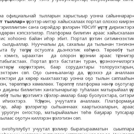
уонна официальнай тылларын харыстыыр уонна сайыннарар
үт тыллар»
үөрэтэр-иитэр хайысхалаах портал олоххо киирэ
тэриллиитин саҥа сирэйдэр үлэлэрин ҮӨСИҮ үнүстүүт дириэктэр
өрдөрөн кэпсээтилэр. Платформа билигин араас хайысхалаа
ис хоһооно байан иһэр эбит. Портал үлэтин ситимнээхти
ыыта сылдьаллар. Нууччалыы да, сахалыы да тылынан тэҥинэ
та бу төгүрүк остуолга дьэҥкэтик көһүннэ. Төрөөбүт ты
эр кэмҥэ, ыраахтан да олорон үөрэнии араас түгэнигэ
абыгастаах. Портал үлэтэ бастатан туран, үөрэнээччилэрг
хтөрүн көрүөхтэрин, баар сорудахтары толоруохтарын
иэхтэрин сөп. Оҕо сынньалаҥар да, үөрэххэ да аналлаа
ээктэри да көрөр кыахтаахтар уонна оҕо тылын саппааһы
н, төрөппүккэ көмөлөөх. Төрөппүт платформа нөҥүө оҕотуга
тэ даҕаны билиитин хаҥатынарыгар туһалаах матырыйаал үгүс
өбүт тылы үөрэтиигэ сүбэлэр-амалар баар буолуохтара, ситэр
иһиэхтэрэ. Үсүһүнэн, учууталга аналлаах. Платформаҕ
гар, айар үлэлэригэр сыһыаннаах хаартыскаларын, араа
н уруогун оҥостор, матырыйаалын төһө баҕарар тупсара
ылаас оҕотун киллэрэн үлэлэтиэн сөп.
ҥа оҥоһуллубут учуутал үлэлиир бырагырааматын сыыппар