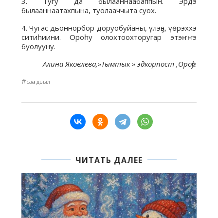
3. Тугу да былааннаабаппын. Эрдэ
былааннаатахпына, туолааччыта суох.
4. Чугас дьоннорбор доруобуйаны, үлэҕэ, үөрэххэ
ситиһиини. Ороһу олохтоохторугар этэҥҥэ
буолууну.
Алина Яковлева,»Тымтык » эдкорпост ,Ороһу
.
#
саҥа дьыл
ЧИТАТЬ ДАЛЕЕ