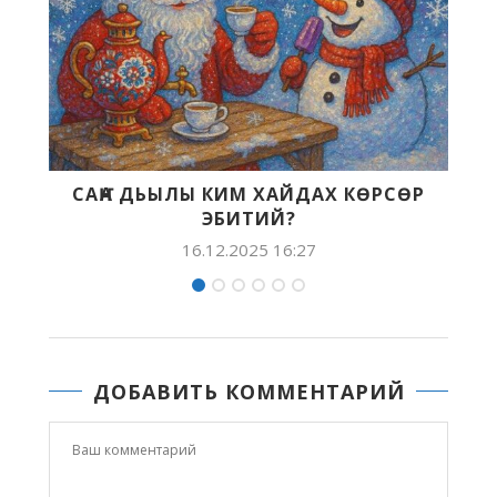
ЙДАХ КӨРСӨР
ОҔОЛОРГО ҮӨРҮҮНҮ БЭЛЭХТ
09.01.2023 14:16
:27
ДОБАВИТЬ КОММЕНТАРИЙ