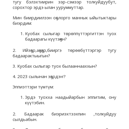
тугу бэлэхтиирин ээр-сэмээр толкуйдуубут,
сорохтор эрдэ ылан ууруммуттар.
Мин биирдиилээн оҕолорго маннык ыйытыктары
биэрдим:
Куобах сылыгар төрөппүттэргиттэн туох
бадаарагы күүтэҕин?
2. Ийэҕэр,аҕаҕар,бииргэ төрөөбүттэргэр тугу
бадаарактыыгын?
3. Куобах сылыгар туох былааннааххын?
4. 2023 сылынан эҕэрдэҥ?
Эппиэттэри түмтүм:
Эрдэ туохха наадыйарбын эппитим, ону
күүтэбин.
2. Бадаарак биэриэхтээхпин ,толкуйдуу
сылдьабын.