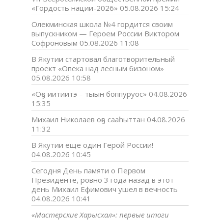
«Гордость нации-2026»
05.08.2026 15:24
Олекминская школа №4 гордится своим
выпускником — Героем России Виктором
Софроновым
05.08.2026 11:08
В Якутии стартовал благотворительный
проект «Опека над лесным бизоном»
05.08.2026 10:58
«Оҕо иитиитэ – тыын боппуруос»
04.08.2026
15:35
Михаил Николаев оҕо сааһыттан
04.08.2026
11:32
В Якутии еще один Герой России!
04.08.2026 10:45
Сегодня День памяти о Первом
Президенте, ровно 3 года назад в этот
день Михаил Ефимович ушел в вечность
04.08.2026 10:41
«Мастерские Харысхал»: первые итоги