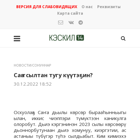
ВЕРСИЯ ДЛЯ СЛАБОВИДЯЩИХ
О нас
Реквизиты
Карта сайта
НОВОСТИ/СОНУННАР
Саҥа сылтан тугу күүтэҕин?
30.12.2022 18:52
Оскуолаҕа Саҥа дьылы көрсөр бырааһынньыгы
ылан, иккис чиэппэри түмүктээн каникулга
олоробут. Дьиэ кэргэнинэн 2023 сылы көрсөөрү
дьоннорбутунаан дьиэ хомунуу, киэргэтии, ас
астаныы түбүгэр түһэ сылдьабыт. Ким кимиэхэ