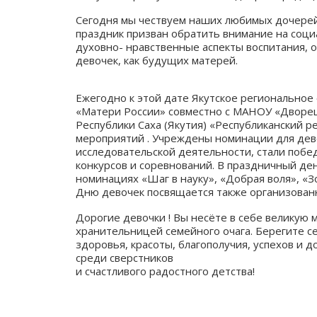
Сегодня мы чествуем наших любимых дочерей,
праздник призван обратить внимание на соци
духовно- нравственные аспекты воспитания, 
девочек, как будущих матерей.
Ежегодно к этой дате Якутское регионально
«Матери России» совместно с МАНОУ «Дворец 
Республики Саха (Якутия) «Республиканский 
мероприятий . Учреждены номинации для дево
исследовательской деятельности, стали побе
конкурсов и соревнований. В праздничный де
номинациях «Шаг в науку», «Добрая воля», «З
Дню девочек посвящается также организованн
Дорогие девочки ! Вы несёте в себе великую
хранительницей семейного очага. Берегите с
здоровья, красоты, благополучия, успехов и 
среди сверстников
и счастливого радостного детства!