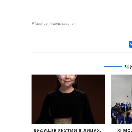
#
#
Главное
день девочек
Ч
БУДУЩЕЕ ЯКУТИИ В ЛИЦАХ:
XI МОЛОДЁЖН