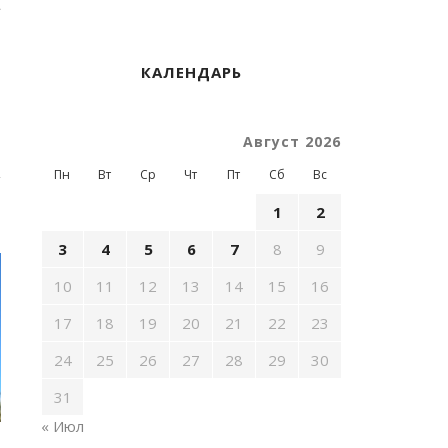
»
.
КАЛЕНДАРЬ
Август 2026
Пн
Вт
Ср
Чт
Пт
Сб
Вс
1
2
3
4
5
6
7
8
9
10
11
12
13
14
15
16
17
18
19
20
21
22
23
24
25
26
27
28
29
30
31
« Июл
В ЯКУТИИ ПРОЙДЕТ
ПРОДОЛЖАЕТСЯ ПРИЕ