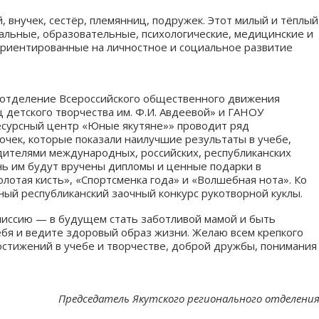
 внучек, сестёр, племянниц, подружек. Этот милый и тёплый
альные, образовательные, психологические, медицинские и
ориентированные на личностное и социальное развитие
е отделение Всероссийского общественного движения
детского творчества им. Ф.И. Авдеевой» и ГАНОУ
ресурсный центр «Юные якутяне»» проводит ряд
чек, которые показали наилучшие результаты в учебе,
дителями международных, российских, республиканских
нь им будут вручены дипломы и ценные подарки в
олотая кисть», «Спортсменка года» и «Волшебная нота». Ко
ый республиканский заочный конкурс рукотворной куклы.
 миссию — в будущем стать заботливой мамой и быть
ебя и ведите здоровый образ жизни. Желаю всем крепкого
достижений в учебе и творчестве, доброй дружбы, понимания
Председатель Якутского регионального отделени