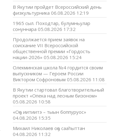
В Якутии пройдет Всероссийский день
физкультурника
06.08.2026 12:19
1965 сыл. Походтар, булумньулар
сонуннара
05.08.2026 17:32
Продолжается прием заявок на
соискание VII Всероссийской
общественной премии «Гордость
нации-2026»
05.08.2026 15:24
Олекминская школа №4 гордится своим
выпускником — Героем России
Виктором Софроновым
05.08.2026 11:08
В Якутии стартовал благотворительный
проект «Опека над лесным бизоном»
05.08.2026 10:58
«Оҕо иитиитэ – тыын боппуруос»
04.08.2026 15:35
Михаил Николаев оҕо сааһыттан
я
04.08.2026 11:32